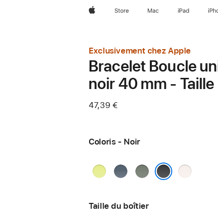
Apple
Store
Mac
iPad
iPh
Exclusivement chez Apple
Bracelet Boucle un
noir 40 mm - Taille
47,39 €
Coloris - Noir
Jaune
Bleu
Gris
Rose
fluo
maritime
vert
tendre
Noir
Taille du boîtier