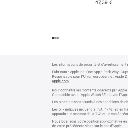
47,39 €
Pied
Notes
Les informations de sécurité et d’avertissement 
de
de
bas
Fabricant : Apple Inc. One Apple Park Way, Cup
page
Responsable pour l’Union européenne : Apple Distri
de
apple.com
(s’ouvre
page
dans
Pour connaître les montants couverts par Apple 
une
Compatible avec l’Apple Watch SE et avec l’Appl
nouvelle
fenêtre)
Les bracelets sont soumis à des conditions de dis
Les prix indiqués incluent la TVA (17 %) et les f
apparaître le montant de la TVA et, le cas échéan
Nous localisons votre position approximative en 
de votre précédente visite sur le site d’Apple.