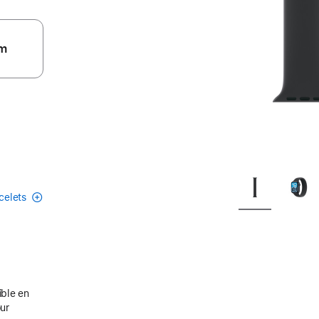
m
acelets
ible en
our