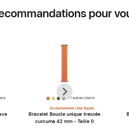
ecommandations pour vo
Précédent
Suivant
oris
+ 1 autres coloris
Exclusivement chez Apple
ave
Bracelet Boucle unique tressée
B
curcuma 42 mm - Taille 0