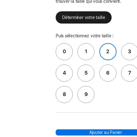
trouver la taille qui vous convient.
Déterminer votre taille
Puis sélectionnez votre taille :
0
1
2
3
4
5
6
7
8
9
Ajouter au Panier