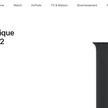
one
Watch
AirPods
TV & Maison
Divertissements
ique
 2