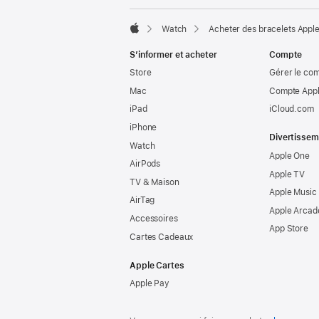
Watch
Acheter des bracelets Appl
Apple
S’informer et acheter
Compte
Store
Gérer le co
Mac
Compte Appl
iPad
iCloud.com
iPhone
Divertissem
Watch
Apple One
AirPods
Apple TV
TV & Maison
Apple Music
AirTag
Apple Arcad
Accessoires
App Store
Cartes Cadeaux
Apple Cartes
Apple Pay