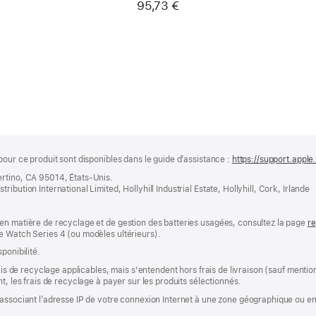
95,73 €
pour ce produit sont disponibles dans le guide d’assistance :
https://support.apple
ertino, CA 95014, États-Unis.
bution International Limited, Hollyhill Industrial Estate, Hollyhill, Cork, Irlande
en matière de recyclage et de gestion des batteries usagées, consultez la page
re
e Watch Series 4 (ou modèles ultérieurs).
ponibilité.
rais de recyclage applicables, mais s'entendent hors frais de livraison (sauf ment
t, les frais de recyclage à payer sur les produits sélectionnés.
associant l’adresse IP de votre connexion Internet à une zone géographique ou en 