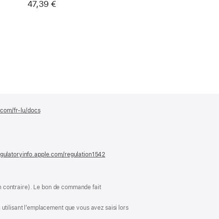
47,39 €
.com/fr-lu/docs
(s’ouvre
dans
une
nouvelle
fenêtre)
gulatoryinfo.apple.com/regulation1542
(s’ouvre
dans
une
nouvelle
fenêtre)
ion contraire). Le bon de commande fait
utilisant l’emplacement que vous avez saisi lors