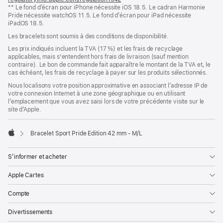
** Le fond d’écran pour iPhone nécessite iOS 18.5. Le cadran Harmonie
dans
Pride nécessite watchOS 11.5. Le fond d’écran pour iPad nécessite
une
iPadOS 18.5.
nouvelle
fenêtre)
Les bracelets sont soumis à des conditions de disponibilité.
Les prix indiqués incluent la TVA (17 %) et les frais de recyclage
applicables, mais s'entendent hors frais de livraison (sauf mention
contraire). Le bon de commande fait apparaître le montant de la TVA et, le
cas échéant, les frais de recyclage à payer sur les produits sélectionnés.
Nous localisons votre position approximative en associant l’adresse IP de
votre connexion Internet à une zone géographique ou en utilisant
l’emplacement que vous avez saisi lors de votre précédente visite sur le
site d’Apple.
Bracelet Sport Pride Edition 42 mm - M/L
Apple
S’informer et acheter
Apple Cartes
Compte
Divertissements