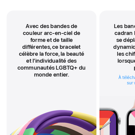
Avec des bandes de
Les ban
couleur arc-en-ciel de
cadran 
forme et de taille
se dépl
différentes, ce bracelet
dynamiq
célèbre la force, la beauté
les chi
et l’individualité des
lorsqu
communautés LGBTQ+ du
monde entier.
À téléch
sur 