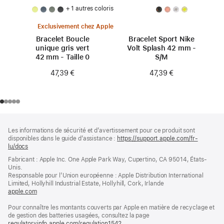
+ 1 autres coloris
Exclusivement chez Apple
Bracelet Boucle
Bracelet Sport Nike
unique gris vert
Volt Splash 42 mm -
42 mm - Taille 0
S/M
47,39 €
47,39 €
Pied
Notes
Les informations de sécurité et d’avertissement pour ce produit sont
de
de
disponibles dans le guide d’assistance :
https://support.apple.com/fr-
bas
page
lu/docs
(s’ouvre
de
dans
Fabricant : Apple Inc. One Apple Park Way, Cupertino, CA 95014, États-
page
une
Unis.
nouvelle
Responsable pour l’Union européenne : Apple Distribution International
fenêtre)
Limited, Hollyhill Industrial Estate, Hollyhill, Cork, Irlande
apple.com
(s’ouvre
dans
Pour connaître les montants couverts par Apple en matière de recyclage et
une
de gestion des batteries usagées, consultez la page
nouvelle
regulatoryinfo.apple.com/regulation1542
fenêtre)
(s’ouvre