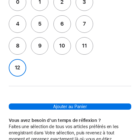
0
1
2
3
4
5
6
7
8
9
10
11
12
Ajouter au Panier
Vous avez besoin d’un temps de réflexion ?
Faites une sélection de tous vos articles préférés en les
enregistrant dans Votre sélection, puis revenez à tout
moment et reprenez exactement là où vous en étiez.