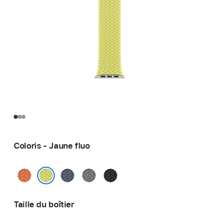
Coloris - Jaune fluo
Curcuma
Bleu
Gris
Minuit
maritime
vert
Jaune fluo
Taille du boîtier