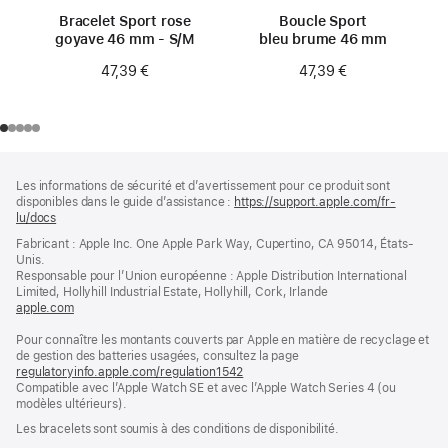
Bracelet Sport rose
Boucle Sport
goyave 46 mm - S/M
bleu brume 46 mm
47,39 €
47,39 €
Pied
Notes
Les informations de sécurité et d’avertissement pour ce produit sont
de
de
disponibles dans le guide d’assistance :
https://support.apple.com/fr-
bas
page
lu/docs
(s’ouvre
de
dans
Fabricant : Apple Inc. One Apple Park Way, Cupertino, CA 95014, États-
page
une
Unis.
nouvelle
Responsable pour l’Union européenne : Apple Distribution International
fenêtre)
Limited, Hollyhill Industrial Estate, Hollyhill, Cork, Irlande
apple.com
(s’ouvre
dans
Pour connaître les montants couverts par Apple en matière de recyclage et
une
de gestion des batteries usagées, consultez la page
nouvelle
regulatoryinfo.apple.com/regulation1542
fenêtre)
(s’ouvre
Compatible avec l’Apple Watch SE et avec l’Apple Watch Series 4 (ou
dans
modèles ultérieurs).
une
nouvelle
Les bracelets sont soumis à des conditions de disponibilité.
fenêtre)