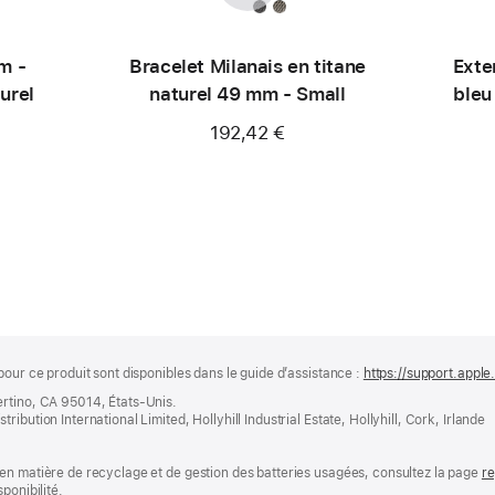
m -
Bracelet Milanais en titane
Exte
turel
naturel 49 mm - Small
bleu
192,42 €
pour ce produit sont disponibles dans le guide d’assistance :
https://support.apple
ertino, CA 95014, États-Unis.
bution International Limited, Hollyhill Industrial Estate, Hollyhill, Cork, Irlande
en matière de recyclage et de gestion des batteries usagées, consultez la page
re
ponibilité.