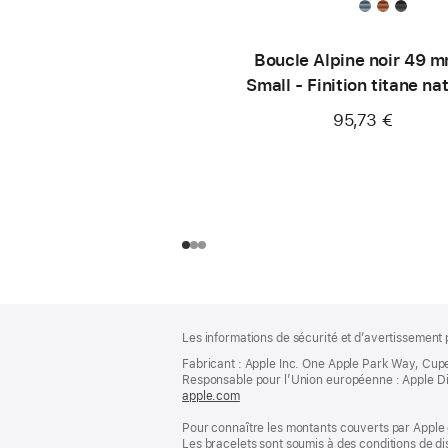
Boucle Alpine noir 49 m
Small - Finition titane na
95,73 €
Pied
Notes
Les informations de sécurité et d’avertissement 
de
de
bas
Fabricant : Apple Inc. One Apple Park Way, Cup
page
Responsable pour l’Union européenne : Apple Distri
de
apple.com
(s’ouvre
page
dans
Pour connaître les montants couverts par Apple 
une
Les bracelets sont soumis à des conditions de dis
nouvelle