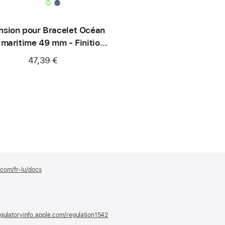
nsion pour Bracelet Océan
 maritime 49 mm - Finition
titane naturel
47,39 €
.com/fr-lu/docs
(s’ouvre
dans
une
nouvelle
fenêtre)
gulatoryinfo.apple.com/regulation1542
(s’ouvre
dans