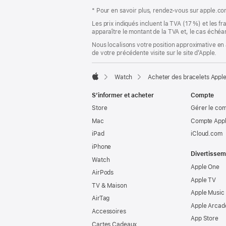
fenêtre)
* Pour en savoir plus, rendez‑vous sur apple.c
Les prix indiqués incluent la TVA (17 %) et les f
apparaître le montant de la TVA et, le cas échéan
Nous localisons votre position approximative en 
de votre précédente visite sur le site d’Apple.
Watch
Acheter des bracelets Appl
Apple
S’informer et acheter
Compte
Store
Gérer le co
Mac
Compte Appl
iPad
iCloud.com
iPhone
Divertissem
Watch
Apple One
AirPods
Apple TV
TV & Maison
Apple Music
AirTag
Apple Arcad
Accessoires
App Store
Cartes Cadeaux