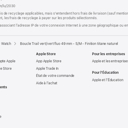
om/lu/2030
rais de recyclage applicables, mais s'entendent hors frais de livraison (sauf ment
t, les frais de recyclage à payer sur les produits sélectionnés.
associant l’adresse IP de votre connexion Internet à une zone géographique ou en 
e Watch
Boucle Trail vert/vert fluo 49 mm - S/M - Finition titane naturel
Apple Store
Pour les entreprises
mpte Apple
App Apple Store
Apple et les entreprise
e Store
Apple Trade In
Pour l’Éducation
État de votre commande
Apple et l’Éducation
Aide à l’achat
ents
e