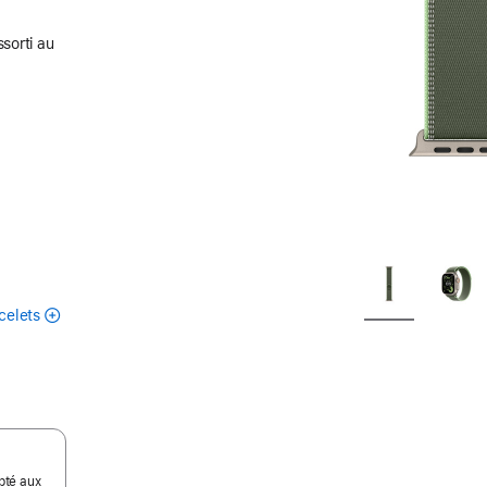
ssorti au
celets
pté aux