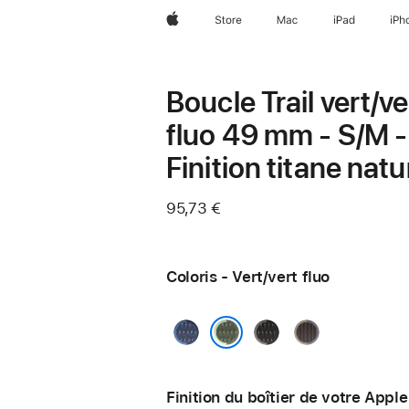
Apple
Store
Mac
iPad
iPh
Boucle Trail vert/ve
fluo 49 mm - S/M -
Finition titane natu
95,73 €
Coloris - Vert/vert fluo
Bleu/bleu
Noir/charbon
Bleu/noir
vif
Vert/vert fluo
Finition du boîtier de votre Appl