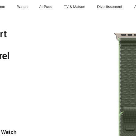
one
Watch
AirPods
TV & Maison
Divertissements
rt
rel
e Watch