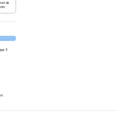
gnet de
 mm.
ion ?
on.