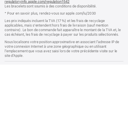
regulatoryinfo.apple.com/regulation1542
fenêtre)
(s’ouvre
Les bracelets sont soumis à des conditions de disponibilité.
dans
une
* Pour en savoir plus, rendez‑vous sur apple.com/lu/2030
nouvelle
fenêtre)
Les prix indiqués incluent la TVA (17 %) et les frais de recyclage
applicables, mais s'entendent hors frais de livraison (sauf mention
contraire). Le bon de commande fait apparaître le montant de la TVA et, le
cas échéant, les frais de recyclage à payer sur les produits sélectionnés.
Nous localisons votre position approximative en associant l’adresse IP de
votre connexion Internet à une zone géographique ou en utilisant
l’emplacement que vous avez saisi lors de votre précédente visite sur le
site d’Apple.
Watch
Acheter des bracelets Apple Watch
Apple
Boucle Trail noir/charbon 49 mm - S/M - Finition titane naturel
S’informer et acheter
Apple Cartes
Compte
Divertissements