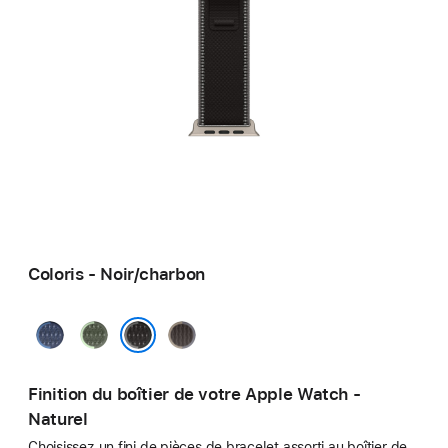
Coloris - Noir/charbon
Bleu/bleu
Vert/vert
Bleu/noir
vif
fluo
Noir/charbon
Finition du boîtier de votre Apple Watch -
Naturel
Choisissez un fini de pièces de bracelet assorti au boîtier de