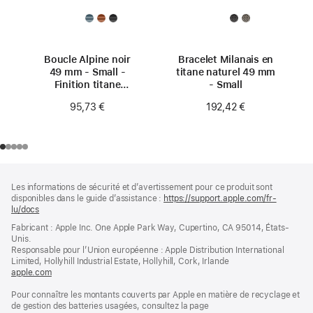
Boucle Alpine noir
Bracelet Milanais en
49 mm - Small -
titane naturel 49 mm
Finition titane
- Small
naturel
95,73 €
192,42 €
Pied
Notes
Les informations de sécurité et d’avertissement pour ce produit sont
de
de
disponibles dans le guide d’assistance :
https://support.apple.com/fr-
bas
page
lu/docs
(s’ouvre
de
dans
Fabricant : Apple Inc. One Apple Park Way, Cupertino, CA 95014, États-
page
une
Unis.
nouvelle
Responsable pour l’Union européenne : Apple Distribution International
fenêtre)
Limited, Hollyhill Industrial Estate, Hollyhill, Cork, Irlande
apple.com
(s’ouvre
dans
Pour connaître les montants couverts par Apple en matière de recyclage et
une
de gestion des batteries usagées, consultez la page
nouvelle