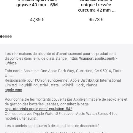
goyave 40 mm - S/M
unique tressée
curcuma 42 mm -
Taille 0
47,39 €
95,73 €
Pied
Notes
Les informations de sécurité et d’avertissement pour ce produit sont
de
de
disponibles dans le guide d’assistance :
https://support.apple.com/fr-
bas
page
lu/docs
(s’ouvre
de
dans
Fabricant : Apple Inc. One Apple Park Way, Cupertino, CA 95014, États-
page
une
Unis.
nouvelle
Responsable pour l’Union européenne : Apple Distribution International
fenêtre)
Limited, Hollyhill Industrial Estate, Hollyhill, Cork, Irlande
apple.com
(s’ouvre
dans
Pour connaître les montants couverts par Apple en matière de recyclage et
une
de gestion des batteries usagées, consultez la page
nouvelle
regulatoryinfo.apple.com/regulation1542
fenêtre)
(s’ouvre
Compatible avec l’Apple Watch SE et avec l’Apple Watch Series 4 (ou
dans
modèles ultérieurs).
une
nouvelle
Les bracelets sont soumis à des conditions de disponibilité.
fenêtre)