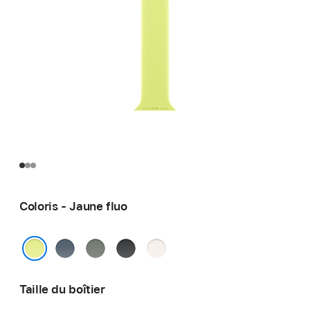
Coloris - Jaune fluo
Bleu
Gris
Noir
Rose
maritime
vert
tendre
Jaune fluo
Taille du boîtier