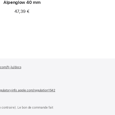
Alpenglow 40 mm
47,39 €
.com/fr-lu/docs
(s’ouvre
dans
une
nouvelle
fenêtre)
gulatoryinfo.apple.com/regulation1542
(s’ouvre
dans
une
nouvelle
fenêtre)
ion contraire). Le bon de commande fait