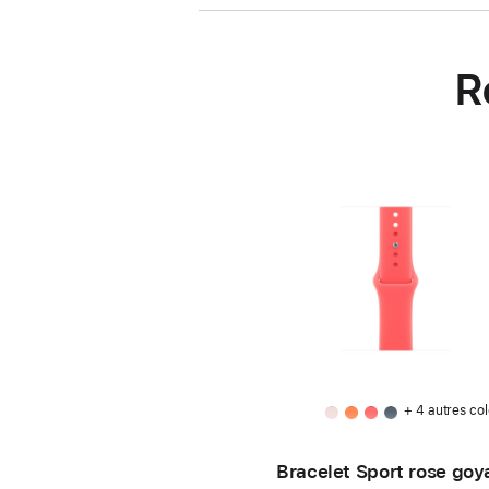
R
+ 4 autres col
Bracelet Sport rose goy