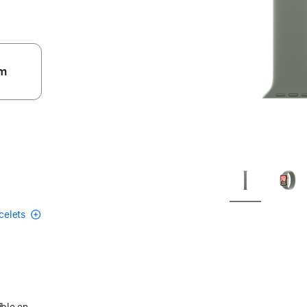
m
acelets
ible en