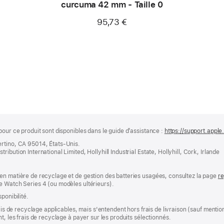
curcuma 42 mm - Taille 0
95,73 €
pour ce produit sont disponibles dans le guide d’assistance :
https://support.apple
ertino, CA 95014, États-Unis.
bution International Limited, Hollyhill Industrial Estate, Hollyhill, Cork, Irlande
en matière de recyclage et de gestion des batteries usagées, consultez la page
re
e Watch Series 4 (ou modèles ultérieurs).
ponibilité.
rais de recyclage applicables, mais s'entendent hors frais de livraison (sauf ment
t, les frais de recyclage à payer sur les produits sélectionnés.