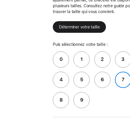
plusieurs tailles. Consultez notre guide p
trouver la taille qui vous convient.
Déterminer votre taille
Puis sélectionnez votre taille :
0
1
2
3
4
5
6
7
8
9