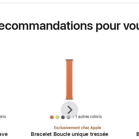
ecommandations pour vo
Précédent
Suivant
oris
+ 1 autres coloris
Exclusivement chez Apple
ave
Bracelet Boucle unique tressée
B