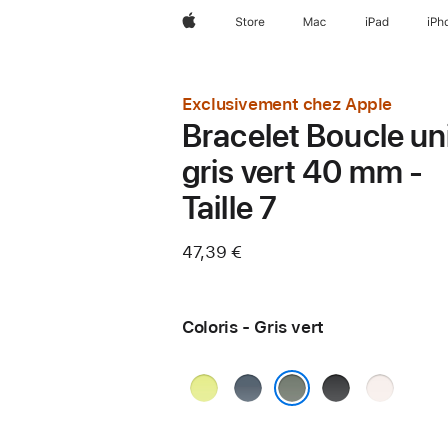
Apple
Store
Mac
iPad
iPh
Exclusivement chez Apple
Bracelet Boucle un
gris vert 40 mm -
Taille 7
47,39 €
Coloris - Gris vert
Jaune
Bleu
Noir
Rose
fluo
maritime
tendre
Gris vert