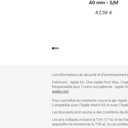
40 mm - S/M
47,39 €
Pied
Notes
Les informations de sécurité et d’avertissement 
de
de
bas
Fabricant : Apple Inc. One Apple Park Way, Cup
page
Responsable pour l’Union européenne : Apple Distri
de
apple.com
(s’ouvre
page
dans
Pour connaître les montants couverts par Apple 
une
Compatible avec l’Apple Watch SE et avec l’Appl
nouvelle
fenêtre)
Les bracelets sont soumis à des conditions de dis
Les prix indiqués incluent la TVA (17 %) et les f
apparaître le montant de la TVA et, le cas échéan