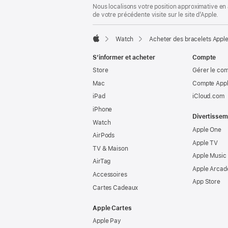
Nous localisons votre position approximative en 
de votre précédente visite sur le site d’Apple.
Watch
Acheter des bracelets Appl
Apple
S’informer et acheter
Compte
Store
Gérer le co
Mac
Compte Appl
iPad
iCloud.com
iPhone
Divertissem
Watch
Apple One
AirPods
Apple TV
TV & Maison
Apple Music
AirTag
Apple Arcad
Accessoires
App Store
Cartes Cadeaux
Apple Cartes
Apple Pay