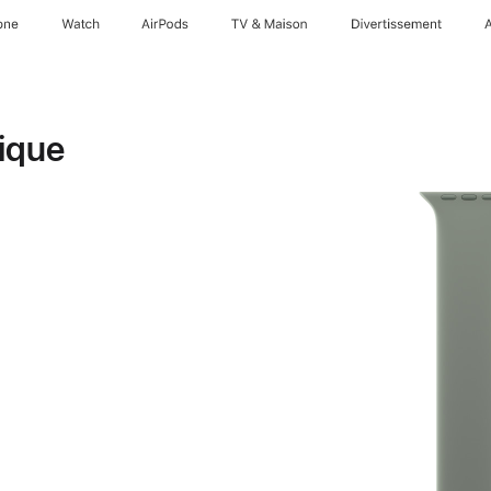
one
Watch
AirPods
TV & Maison
Divertissements
ique