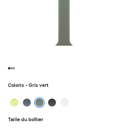
Coloris - Gris vert
Jaune
Bleu
Noir
Rose
fluo
maritime
tendre
Gris vert
Taille du boîtier