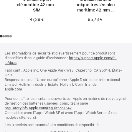
clémentine 42 mm -
unique tressée bleu
S/M
maritime 42 mm -
Taille 0
47,39 €
95,73 €
Pied
Notes
Les informations de sécurité et d’avertissement pour ce produit sont
de
de
disponibles dans le guide d’assistance :
https://support.apple.com/fr-
bas
page
lu/docs
(s’ouvre
de
dans
Fabricant : Apple Inc. One Apple Park Way, Cupertino, CA 95014, États-
page
une
Unis.
nouvelle
Responsable pour l’Union européenne : Apple Distribution International
fenêtre)
Limited, Hollyhill Industrial Estate, Hollyhill, Cork, Irlande
apple.com
(s’ouvre
dans
Pour connaître les montants couverts par Apple en matière de recyclage et
une
de gestion des batteries usagées, consultez la page
nouvelle
regulatoryinfo.apple.com/regulation1542
fenêtre)
(s’ouvre
Compatible avec l’Apple Watch SE et avec l’Apple Watch Series 4 (ou
dans
modèles ultérieurs).
une
nouvelle
Les bracelets sont soumis à des conditions de disponibilité.
fenêtre)