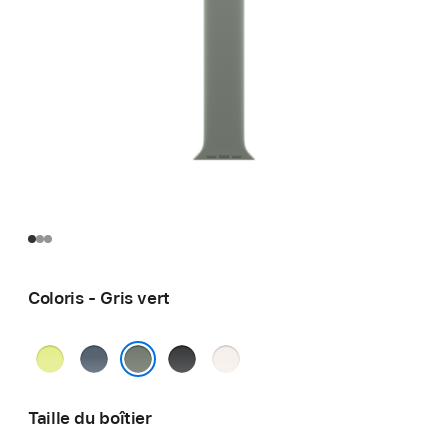
Coloris - Gris vert
Jaune
Bleu
Noir
Rose
fluo
maritime
tendre
Gris vert
Taille du boîtier