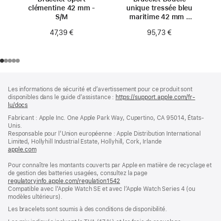
clémentine 42 mm -
unique tressée bleu
S/M
maritime 42 mm -
Taille 0
47,39 €
95,73 €
Pied
Notes
Les informations de sécurité et d’avertissement pour ce produit sont
de
de
disponibles dans le guide d’assistance :
https://support.apple.com/fr-
bas
page
lu/docs
(s’ouvre
de
dans
Fabricant : Apple Inc. One Apple Park Way, Cupertino, CA 95014, États-
page
une
Unis.
nouvelle
Responsable pour l’Union européenne : Apple Distribution International
fenêtre)
Limited, Hollyhill Industrial Estate, Hollyhill, Cork, Irlande
apple.com
(s’ouvre
dans
Pour connaître les montants couverts par Apple en matière de recyclage et
une
de gestion des batteries usagées, consultez la page
nouvelle
regulatoryinfo.apple.com/regulation1542
fenêtre)
(s’ouvre
Compatible avec l’Apple Watch SE et avec l’Apple Watch Series 4 (ou
dans
modèles ultérieurs).
une
nouvelle
Les bracelets sont soumis à des conditions de disponibilité.
fenêtre)