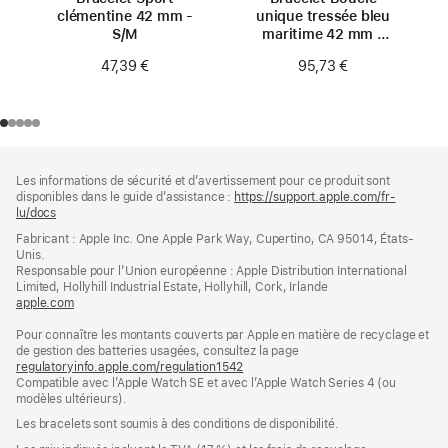
clémentine 42 mm -
unique tressée bleu
S/M
maritime 42 mm -
Taille 0
47,39 €
95,73 €
Pied
Notes
Les informations de sécurité et d’avertissement pour ce produit sont
de
de
disponibles dans le guide d’assistance :
https://support.apple.com/fr-
bas
page
lu/docs
(s’ouvre
de
dans
Fabricant : Apple Inc. One Apple Park Way, Cupertino, CA 95014, États-
page
une
Unis.
nouvelle
Responsable pour l’Union européenne : Apple Distribution International
fenêtre)
Limited, Hollyhill Industrial Estate, Hollyhill, Cork, Irlande
apple.com
(s’ouvre
dans
Pour connaître les montants couverts par Apple en matière de recyclage et
une
de gestion des batteries usagées, consultez la page
nouvelle
regulatoryinfo.apple.com/regulation1542
fenêtre)
(s’ouvre
Compatible avec l’Apple Watch SE et avec l’Apple Watch Series 4 (ou
dans
modèles ultérieurs).
une
nouvelle
Les bracelets sont soumis à des conditions de disponibilité.
fenêtre)