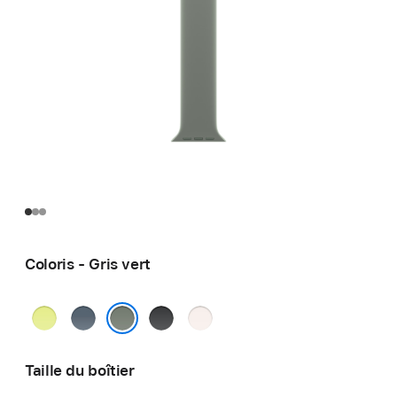
Coloris - Gris vert
Jaune
Bleu
Noir
Rose
fluo
maritime
tendre
Gris vert
Taille du boîtier