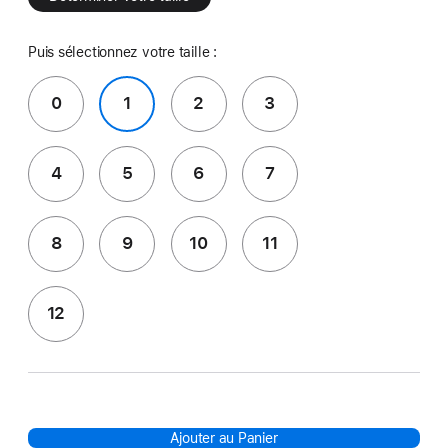
Puis sélectionnez votre taille :
0
1
2
3
4
5
6
7
8
9
10
11
12
Ajouter au Panier