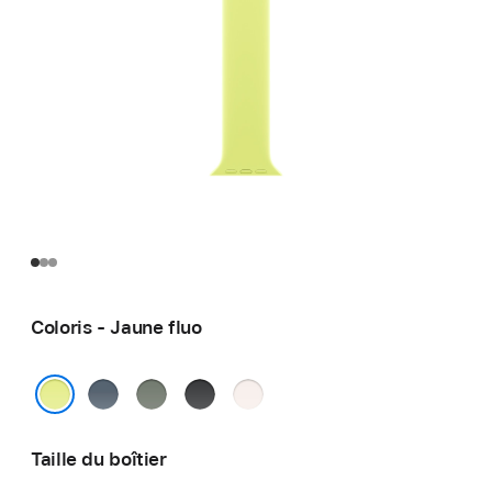
Coloris - Jaune fluo
Bleu
Gris
Noir
Rose
maritime
vert
tendre
Jaune fluo
Taille du boîtier