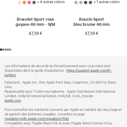
+ 4 autres coloris
+ 1 autres coloris
Bracelet Sport rose
Boucle Sport
goyave 46 mm - S/M
bleu brume 46 mm
47,39 €
47,39 €
Pied
Notes
Les informations de sécurité et d’avertissement pour ce produit sont
de
de
disponibles dans le guide d’assistance :
https://support.apple.com/fr-
bas
page
lu/docs
(s’ouvre
de
dans
Fabricant : Apple Inc. One Apple Park Way, Cupertino, CA 95014, États-
page
une
Unis.
nouvelle
Responsable pour l’Union européenne : Apple Distribution International
fenêtre)
Limited, Hollyhill Industrial Estate, Hollyhill, Cork, Irlande
apple.com
(s’ouvre
dans
Pour connaître les montants couverts par Apple en matière de recyclage et
une
de gestion des batteries usagées, consultez la page
nouvelle
regulatoryinfo.apple.com/regulation1542
fenêtre)
(s’ouvre
Compatible avec l’Apple Watch SE et avec l’Apple Watch Series 4 (ou
dans