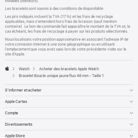
modèles ultérieurs).
une
nouvelle
Les bracelets sont soumis à des conditions de disponibilité.
fenêtre)
Les prix indiqués incluent la TVA (17 %) et les frais de recyclage
applicables, mais s'entendent hors frais de livraison (sauf mention
contraire). Le bon de commande fait apparaître le montant de la TVA et, le
cas échéant, les frais de recyclage à payer sur les produits sélectionnés.
Nous localisons votre position approximative en associant l’adresse IP de
votre connexion Internet à une zone géographique ou en utilisant
l’emplacement que vous avez saisi lors de votre précédente visite sur le
site d’Apple.
Watch
Acheter des bracelets Apple Watch
Apple
Bracelet Boucle unique jaune fluo 46 mm - Taille 1
S’informer et acheter
Apple Cartes
Compte
Divertissements
Apple Store