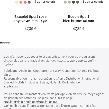
+ 4 autres coloris
+ 1 autres coloris
Bracelet Sport rose
Boucle Sport
goyave 46 mm - S/M
bleu brume 46 mm
47,39 €
47,39 €
Pied
Notes
Les informations de sécurité et d’avertissement pour ce produit sont
de
de
disponibles dans le guide d’assistance :
https://support.apple.com/fr-
bas
page
lu/docs
(s’ouvre
de
dans
Fabricant : Apple Inc. One Apple Park Way, Cupertino, CA 95014, États-
page
une
Unis.
nouvelle
Responsable pour l’Union européenne : Apple Distribution International
fenêtre)
Limited, Hollyhill Industrial Estate, Hollyhill, Cork, Irlande
apple.com
(s’ouvre
dans
Pour connaître les montants couverts par Apple en matière de recyclage et
une
de gestion des batteries usagées, consultez la page
nouvelle
regulatoryinfo.apple.com/regulation1542
fenêtre)
(s’ouvre
Compatible avec l’Apple Watch SE et avec l’Apple Watch Series 4 (ou
dans