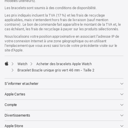
modèles ultérieurs).
une
nouvelle
Les bracelets sont soumis à des conditions de disponibilité.
fenêtre)
Les prix indiqués incluent la TVA (17 %) et les frais de recyclage
applicables, mais s'entendent hors frais de livraison (sauf mention
contraire). Le bon de commande fait apparaître le montant de la TVA et, le
cas échéant, les frais de recyclage à payer sur les produits sélectionnés.
Nous localisons votre position approximative en associant l’adresse IP de
votre connexion Internet à une zone géographique ou en utilisant
l’emplacement que vous avez saisi lors de votre précédente visite sur le
site d’Apple.
Watch
Acheter des bracelets Apple Watch
Apple
Bracelet Boucle unique gris vert 46 mm - Taille 2
S’informer et acheter
Apple Cartes
Compte
Divertissements
Apple Store