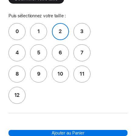
Puis sélectionnez votre taille :
0
1
2
3
4
5
6
7
8
9
10
11
12
Ajouter au Panier