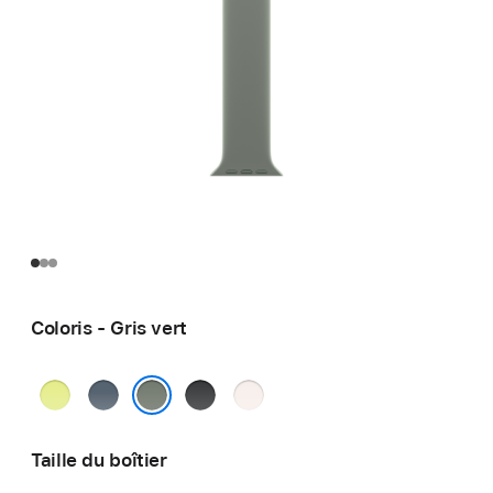
Coloris - Gris vert
Jaune
Bleu
Noir
Rose
fluo
maritime
tendre
Gris vert
Taille du boîtier