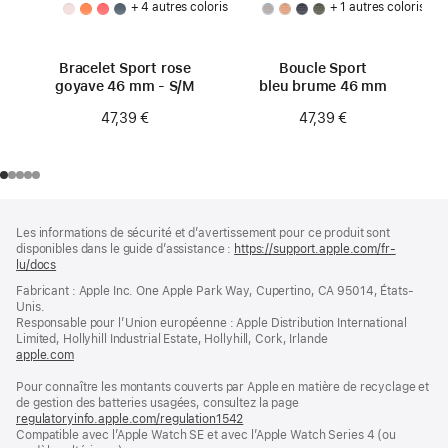
+ 4 autres coloris
+ 1 autres coloris
Bracelet Sport rose
Boucle Sport
goyave 46 mm - S/M
bleu brume 46 mm
47,39 €
47,39 €
Pied
Notes
Les informations de sécurité et d’avertissement pour ce produit sont
de
de
disponibles dans le guide d’assistance :
https://support.apple.com/fr-
bas
page
lu/docs
(s’ouvre
de
dans
Fabricant : Apple Inc. One Apple Park Way, Cupertino, CA 95014, États-
page
une
Unis.
nouvelle
Responsable pour l’Union européenne : Apple Distribution International
fenêtre)
Limited, Hollyhill Industrial Estate, Hollyhill, Cork, Irlande
apple.com
(s’ouvre
dans
Pour connaître les montants couverts par Apple en matière de recyclage et
une
de gestion des batteries usagées, consultez la page
nouvelle
regulatoryinfo.apple.com/regulation1542
fenêtre)
(s’ouvre
Compatible avec l’Apple Watch SE et avec l’Apple Watch Series 4 (ou
dans