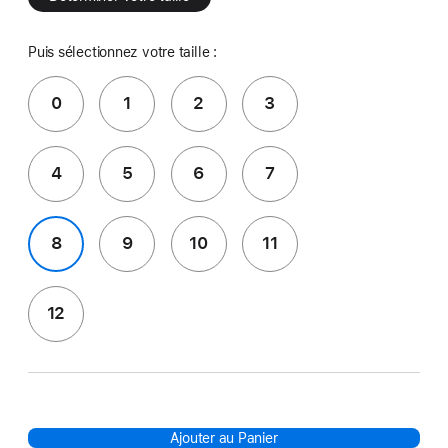
Puis sélectionnez votre taille :
0
1
2
3
4
5
6
7
8
9
10
11
12
Ajouter au Panier