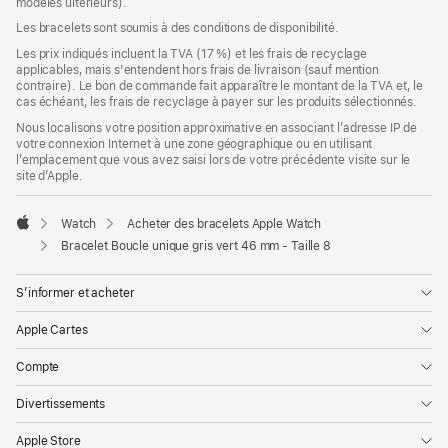
modèles ultérieurs).
une
nouvelle
Les bracelets sont soumis à des conditions de disponibilité.
fenêtre)
Les prix indiqués incluent la TVA (17 %) et les frais de recyclage
applicables, mais s'entendent hors frais de livraison (sauf mention
contraire). Le bon de commande fait apparaître le montant de la TVA et, le
cas échéant, les frais de recyclage à payer sur les produits sélectionnés.
Nous localisons votre position approximative en associant l’adresse IP de
votre connexion Internet à une zone géographique ou en utilisant
l’emplacement que vous avez saisi lors de votre précédente visite sur le
site d’Apple.
Watch
Acheter des bracelets Apple Watch
Apple
Bracelet Boucle unique gris vert 46 mm - Taille 8
S’informer et acheter
Apple Cartes
Compte
Divertissements
Apple Store