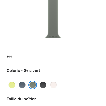
Coloris - Gris vert
Jaune
Bleu
Noir
Rose
fluo
maritime
tendre
Gris vert
Taille du boîtier