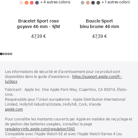
+ 4 autres coloris
+ 1 autres coloris
Bracelet Sport rose
Boucle Sport
goyave 46 mm - S/M
bleu brume 46 mm
47,39 €
47,39 €
Pied
Notes
Les informations de sécurité et d’avertissement pour ce produit sont
de
de
disponibles dans le guide d’assistance :
https://support.apple.com/fr-
bas
page
lu/docs
(s’ouvre
de
dans
Fabricant : Apple Inc. One Apple Park Way, Cupertino, CA 95014, États-
page
une
Unis.
nouvelle
Responsable pour l’Union européenne : Apple Distribution International
fenêtre)
Limited, Hollyhill Industrial Estate, Hollyhill, Cork, Irlande
apple.com
(s’ouvre
dans
Pour connaître les montants couverts par Apple en matière de recyclage et
une
de gestion des batteries usagées, consultez la page
nouvelle
regulatoryinfo.apple.com/regulation1542
fenêtre)
(s’ouvre
Compatible avec l’Apple Watch SE et avec l’Apple Watch Series 4 (ou
dans