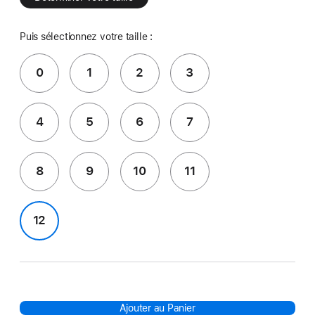
Puis sélectionnez votre taille :
0
1
2
3
4
5
6
7
8
9
10
11
12
Ajouter au Panier