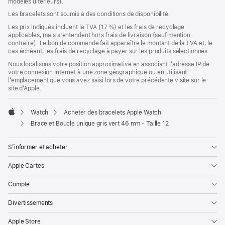
modèles ultérieurs).
une
nouvelle
Les bracelets sont soumis à des conditions de disponibilité.
fenêtre)
Les prix indiqués incluent la TVA (17 %) et les frais de recyclage
applicables, mais s'entendent hors frais de livraison (sauf mention
contraire). Le bon de commande fait apparaître le montant de la TVA et, le
cas échéant, les frais de recyclage à payer sur les produits sélectionnés.
Nous localisons votre position approximative en associant l’adresse IP de
votre connexion Internet à une zone géographique ou en utilisant
l’emplacement que vous avez saisi lors de votre précédente visite sur le
site d’Apple.
Watch
Acheter des bracelets Apple Watch
Apple
Bracelet Boucle unique gris vert 46 mm - Taille 12
S’informer et acheter
Apple Cartes
Compte
Divertissements
Apple Store