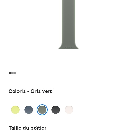
Coloris - Gris vert
Jaune
Bleu
Noir
Rose
fluo
maritime
tendre
Gris vert
Taille du boîtier