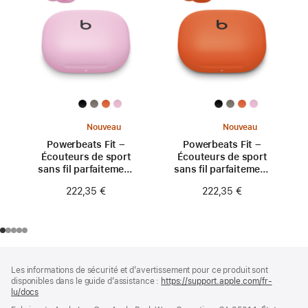
Nouveau
Nouveau
Powerbeats Fit –
Powerbeats Fit –
Écouteurs de sport
Écouteurs de sport
sans fil parfaitement
sans fil parfaitement
ajustés – Rose néon
ajustés – Orange
222,35 €
222,35 €
turbo
Pied
Notes
Les informations de sécurité et d’avertissement pour ce produit sont
de
de
disponibles dans le guide d’assistance :
https://support.apple.com/fr-
bas
page
lu/docs
(s’ouvre
de
dans