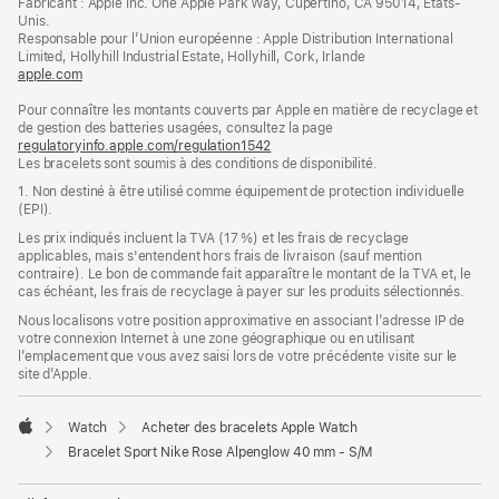
Fabricant : Apple Inc. One Apple Park Way, Cupertino, CA 95014, États-
page
une
Unis.
nouvelle
Responsable pour l’Union européenne : Apple Distribution International
fenêtre)
Limited, Hollyhill Industrial Estate, Hollyhill, Cork, Irlande
apple.com
(s’ouvre
dans
Pour connaître les montants couverts par Apple en matière de recyclage et
une
de gestion des batteries usagées, consultez la page
nouvelle
regulatoryinfo.apple.com/regulation1542
fenêtre)
(s’ouvre
Les bracelets sont soumis à des conditions de disponibilité.
dans
une
1. Non destiné à être utilisé comme équipement de protection individuelle
nouvelle
(EPI).
fenêtre)
Les prix indiqués incluent la TVA (17 %) et les frais de recyclage
applicables, mais s'entendent hors frais de livraison (sauf mention
contraire). Le bon de commande fait apparaître le montant de la TVA et, le
cas échéant, les frais de recyclage à payer sur les produits sélectionnés.
Nous localisons votre position approximative en associant l’adresse IP de
votre connexion Internet à une zone géographique ou en utilisant
l’emplacement que vous avez saisi lors de votre précédente visite sur le
site d’Apple.
Watch
Acheter des bracelets Apple Watch
Apple
Bracelet Sport Nike Rose Alpenglow 40 mm - S/M