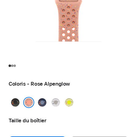
Coloris - Rose Alpenglow
Noir
Blue
Gris
Volt
nuit
Ribbon
voilé
Splash
Rose Alpenglow
Taille du boîtier