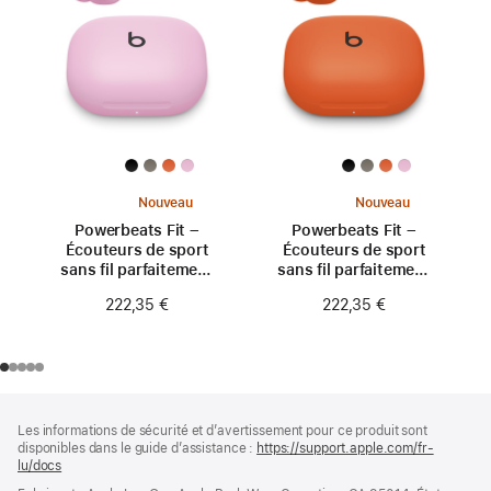
Nouveau
Nouveau
Powerbeats Fit –
Powerbeats Fit –
Écouteurs de sport
Écouteurs de sport
sans fil parfaitement
sans fil parfaitement
ajustés – Rose néon
ajustés – Orange
222,35 €
222,35 €
turbo
Pied
Notes
Les informations de sécurité et d’avertissement pour ce produit sont
de
de
disponibles dans le guide d’assistance :
https://support.apple.com/fr-
bas
page
lu/docs
(s’ouvre
de
dans