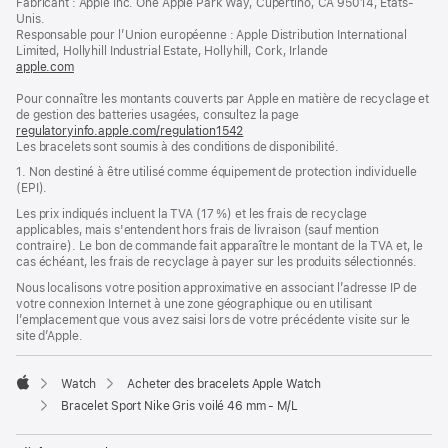
Fabricant : Apple Inc. One Apple Park Way, Cupertino, CA 95014, États-
page
une
Unis.
nouvelle
Responsable pour l’Union européenne : Apple Distribution International
fenêtre)
Limited, Hollyhill Industrial Estate, Hollyhill, Cork, Irlande
apple.com
(s’ouvre
dans
Pour connaître les montants couverts par Apple en matière de recyclage et
une
de gestion des batteries usagées, consultez la page
nouvelle
regulatoryinfo.apple.com/regulation1542
fenêtre)
(s’ouvre
Les bracelets sont soumis à des conditions de disponibilité.
dans
une
1. Non destiné à être utilisé comme équipement de protection individuelle
nouvelle
(EPI).
fenêtre)
Les prix indiqués incluent la TVA (17 %) et les frais de recyclage
applicables, mais s'entendent hors frais de livraison (sauf mention
contraire). Le bon de commande fait apparaître le montant de la TVA et, le
cas échéant, les frais de recyclage à payer sur les produits sélectionnés.
Nous localisons votre position approximative en associant l’adresse IP de
votre connexion Internet à une zone géographique ou en utilisant
l’emplacement que vous avez saisi lors de votre précédente visite sur le
site d’Apple.
Watch
Acheter des bracelets Apple Watch
Apple
Bracelet Sport Nike Gris voilé 46 mm - M/L