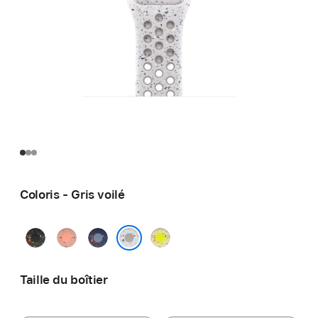
Coloris - Gris voilé
Noir
Rose
Blue
Volt
nuit
Alpenglow
Ribbon
Splash
Gris voilé
Taille du boîtier