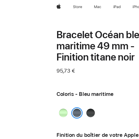
Apple
Store
Mac
iPad
iPh
Bracelet Océan bl
maritime 49 mm -
Finition titane noir
95,73 €
Coloris - Bleu maritime
Vert
Noir
fluo
Bleu maritime
Finition du boîtier de votre Appl