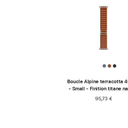
Boucle Alpine terracotta 
- Small - Finition titane na
95,73 €