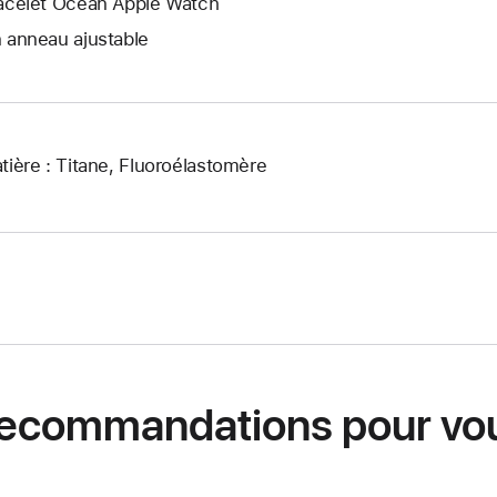
acelet Océan Apple Watch
 anneau ajustable
tière : Titane, Fluoroélastomère
ecommandations pour vo