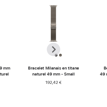
Précédent
Suivant
49 mm
Bracelet Milanais en titane
B
turel
naturel 49 mm - Small
49 
192,42 €