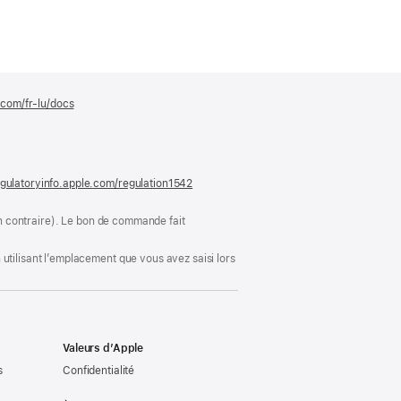
.com/fr-lu/docs
(s’ouvre
dans
une
nouvelle
fenêtre)
gulatoryinfo.apple.com/regulation1542
(s’ouvre
dans
une
ion contraire). Le bon de commande fait
nouvelle
fenêtre)
utilisant l’emplacement que vous avez saisi lors
Valeurs d’Apple
s
Confidentialité