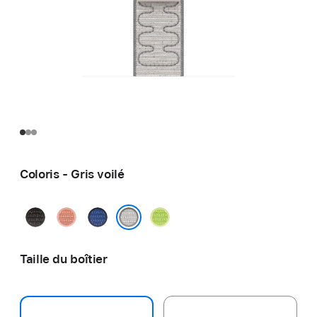
Coloris - Gris voilé
Noir
Rose
Blue
Volt
nuit
Alpenglow
Ribbon
Splash
Gris voilé
Taille du boîtier