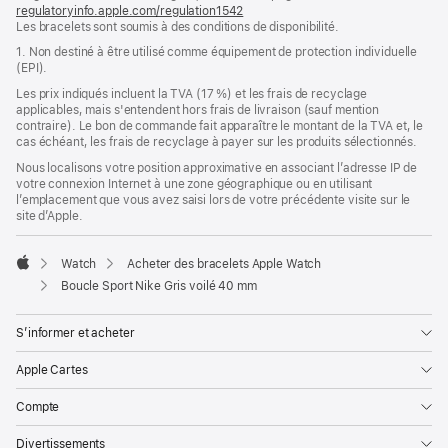
regulatoryinfo.apple.com/regulation1542
fenêtre)
(s’ouvre
Les bracelets sont soumis à des conditions de disponibilité.
dans
une
1. Non destiné à être utilisé comme équipement de protection individuelle
nouvelle
(EPI).
fenêtre)
Les prix indiqués incluent la TVA (17 %) et les frais de recyclage
applicables, mais s'entendent hors frais de livraison (sauf mention
contraire). Le bon de commande fait apparaître le montant de la TVA et, le
cas échéant, les frais de recyclage à payer sur les produits sélectionnés.
Nous localisons votre position approximative en associant l’adresse IP de
votre connexion Internet à une zone géographique ou en utilisant
l’emplacement que vous avez saisi lors de votre précédente visite sur le
site d’Apple.
Watch
Acheter des bracelets Apple Watch
Apple
Boucle Sport Nike Gris voilé 40 mm
S’informer et acheter
Apple Cartes
Compte
Divertissements