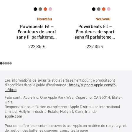
Nouveau
Nouveau
Powerbeats Fit –
Powerbeats Fit –
Écouteurs de sport
Écouteurs de sport
sans fil parfaitement
sans fil parfaitement
ajustés – Rose néon
ajustés – Orange
222,35 €
222,35 €
turbo
Pied
Notes
Les informations de sécurité et d’avertissement pour ce produit sont
de
de
disponibles dans le guide d’assistance :
https://support.apple.com/fr-
bas
page
lu/docs
(s’ouvre
de
dans
Fabricant : Apple Inc. One Apple Park Way, Cupertino, CA 95014, États-
page
une
Unis.
nouvelle
Responsable pour l’Union européenne : Apple Distribution International
fenêtre)
Limited, Hollyhill Industrial Estate, Hollyhill, Cork, Irlande
apple.com
(s’ouvre
dans
Pour connaître les montants couverts par Apple en matière de recyclage et
une
de gestion des batteries usagées, consultez la page
nouvelle