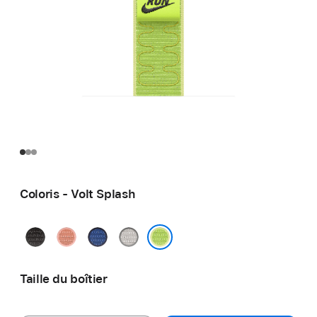
Coloris - Volt Splash
Noir
Rose
Blue
Gris
nuit
Alpenglow
Ribbon
voilé
Volt Splash
Taille du boîtier