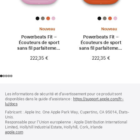
Nouveau
Nouveau
Powerbeats Fit –
Powerbeats Fit –
Écouteurs de sport
Écouteurs de sport
sans fil parfaitement
sans fil parfaitement
ajustés – Rose néon
ajustés – Orange
222,35 €
222,35 €
turbo
Pied
Notes
Les informations de sécurité et d’avertissement pour ce produit sont
de
de
disponibles dans le guide d’assistance :
https://support.apple.com/fr-
bas
page
lu/docs
(s’ouvre
de
dans
Fabricant : Apple Inc. One Apple Park Way, Cupertino, CA 95014, États-
page
une
Unis.
nouvelle
Responsable pour l’Union européenne : Apple Distribution International
fenêtre)
Limited, Hollyhill Industrial Estate, Hollyhill, Cork, Irlande
apple.com
(s’ouvre
dans