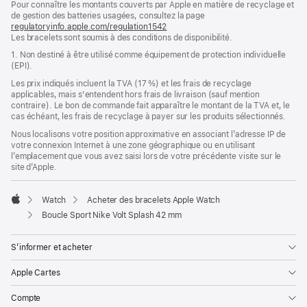
Pour connaître les montants couverts par Apple en matière de recyclage et
une
de gestion des batteries usagées, consultez la page
nouvelle
regulatoryinfo.apple.com/regulation1542
fenêtre)
(s’ouvre
Les bracelets sont soumis à des conditions de disponibilité.
dans
une
1. Non destiné à être utilisé comme équipement de protection individuelle
nouvelle
(EPI).
fenêtre)
Les prix indiqués incluent la TVA (17 %) et les frais de recyclage
applicables, mais s'entendent hors frais de livraison (sauf mention
contraire). Le bon de commande fait apparaître le montant de la TVA et, le
cas échéant, les frais de recyclage à payer sur les produits sélectionnés.
Nous localisons votre position approximative en associant l’adresse IP de
votre connexion Internet à une zone géographique ou en utilisant
l’emplacement que vous avez saisi lors de votre précédente visite sur le
site d’Apple.
Watch
Acheter des bracelets Apple Watch
Apple
Boucle Sport Nike Volt Splash 42 mm
S’informer et acheter
Apple Cartes
Compte