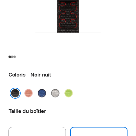
Coloris - Noir nuit
Rose
Blue
Gris
Volt
Alpenglow
Ribbon
voilé
Splash
Noir nuit
Taille du boîtier