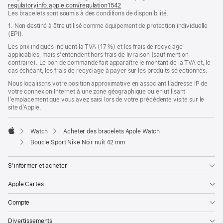
regulatoryinfo.apple.com/regulation1542
fenêtre)
(s’ouvre
Les bracelets sont soumis à des conditions de disponibilité.
dans
une
1. Non destiné à être utilisé comme équipement de protection individuelle
nouvelle
(EPI).
fenêtre)
Les prix indiqués incluent la TVA (17 %) et les frais de recyclage
applicables, mais s'entendent hors frais de livraison (sauf mention
contraire). Le bon de commande fait apparaître le montant de la TVA et, le
cas échéant, les frais de recyclage à payer sur les produits sélectionnés.
Nous localisons votre position approximative en associant l’adresse IP de
votre connexion Internet à une zone géographique ou en utilisant
l’emplacement que vous avez saisi lors de votre précédente visite sur le
site d’Apple.
Watch
Acheter des bracelets Apple Watch
Apple
Boucle Sport Nike Noir nuit 42 mm
S’informer et acheter
Apple Cartes
Compte
Divertissements