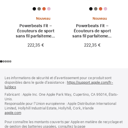
Nouveau
Nouveau
Powerbeats Fit –
Powerbeats Fit –
Écouteurs de sport
Écouteurs de sport
sans fil parfaitement
sans fil parfaitement
ajustés – Rose néon
ajustés – Orange
222,35 €
222,35 €
turbo
Pied
Notes
Les informations de sécurité et d’avertissement pour ce produit sont
de
de
disponibles dans le guide d’assistance :
https://support.apple.com/fr-
bas
page
lu/docs
(s’ouvre
de
dans
Fabricant : Apple Inc. One Apple Park Way, Cupertino, CA 95014, États-
page
une
Unis.
nouvelle
Responsable pour l’Union européenne : Apple Distribution International
fenêtre)
Limited, Hollyhill Industrial Estate, Hollyhill, Cork, Irlande
apple.com
(s’ouvre
dans
Pour connaître les montants couverts par Apple en matière de recyclage et
une
de gestion des batteries usagées, consultez la page
nouvelle