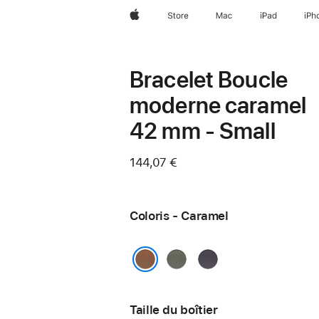
Apple
Store
Mac
iPad
iPh
Bracelet Boucle
moderne caramel
42 mm - Small
144,07 €
Coloris - Caramel
Gris
Violet
sauge
nuit
Caramel
Taille du boîtier