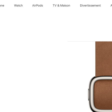
one
Watch
AirPods
TV & Maison
Divertissements