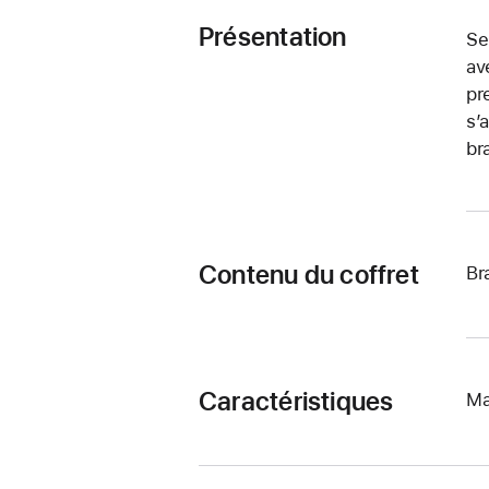
Présentation
Se
av
pr
s’
br
Contenu du coffret
Br
Caractéristiques
Ma