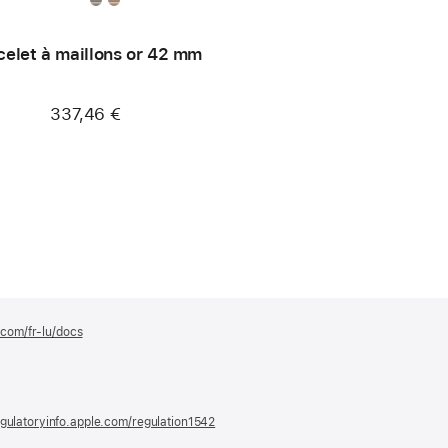
celet à maillons or 42 mm
337,46 €
.com/fr-lu/docs
(s’ouvre
dans
une
nouvelle
fenêtre)
gulatoryinfo.apple.com/regulation1542
(s’ouvre
dans