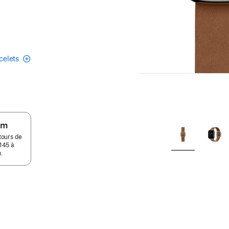
acelets
um
tours de
145 à
.