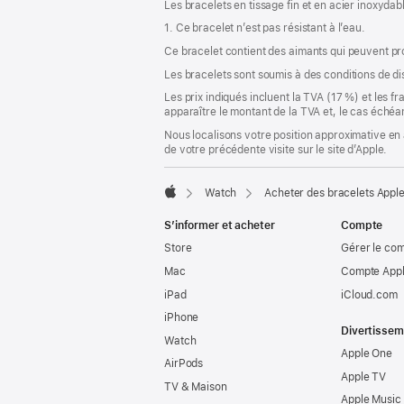
Les bracelets en tissage fin et en acier inoxydabl
fenêtre)
1. Ce bracelet n’est pas résistant à l’eau.
Ce bracelet contient des aimants qui peuvent pr
Les bracelets sont soumis à des conditions de dis
Les prix indiqués incluent la TVA (17 %) et les f
apparaître le montant de la TVA et, le cas échéan
Nous localisons votre position approximative en 
de votre précédente visite sur le site d’Apple.
Watch
Acheter des bracelets Appl
Apple
S’informer et acheter
Compte
Store
Gérer le co
Mac
Compte Appl
iPad
iCloud.com
iPhone
Divertissem
Watch
Apple One
AirPods
Apple TV
TV & Maison
Apple Music