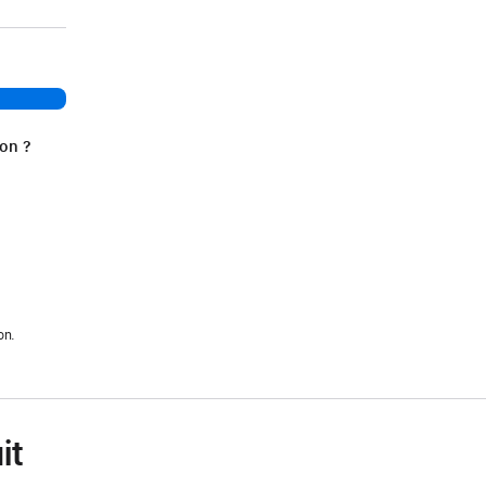
ion ?
on.
it