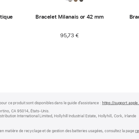
tique
Bracelet Milanais or 42 mm
Bra
M
95,73 €
pour ce produit sont disponibles dans le guide d’assistance :
https://support.apple
ertino, CA 95014, États-Unis.
bution International Limited, Hollyhill Industrial Estate, Hollyhill, Cork, Irlande
en matière de recyclage et de gestion des batteries usagées, consultez la page
re