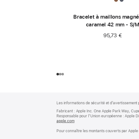
Bracelet à maillons magné
caramel 42 mm - S/
95,73 €
Pied
Notes
Les informations de sécurité et d’avertissement 
de
de
bas
Fabricant : Apple Inc. One Apple Park Way, Cup
page
Responsable pour l’Union européenne : Apple Distri
de
apple.com
(s’ouvre
page
dans
Pour connaître les montants couverts par Apple 
une
nouvelle