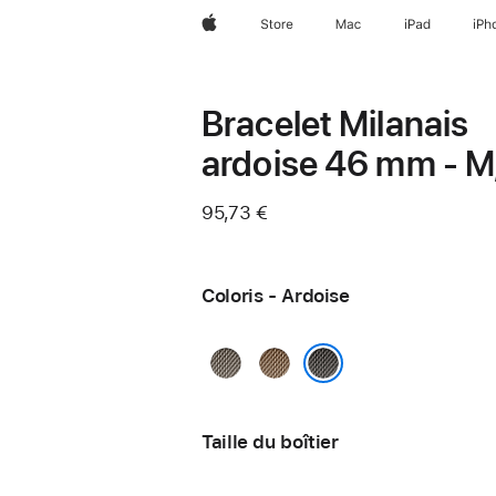
Apple
Store
Mac
iPad
iPh
Bracelet Milanais
ardoise 46 mm - M
95,73 €
Coloris - Ardoise
Naturel
Or
Ardoise
Taille du boîtier