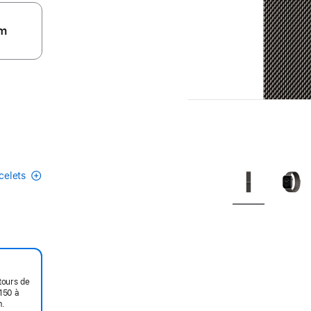
m
acelets
tours de
150 à
m.