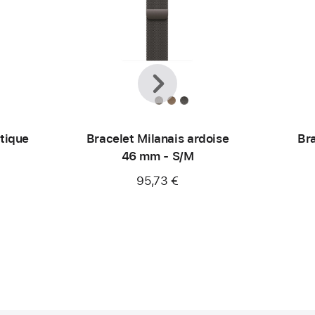
Précédent
Suivant
tique
Bracelet Milanais ardoise
Bra
46 mm - S/M
95,73 €