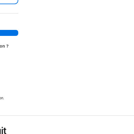
ion ?
on.
it