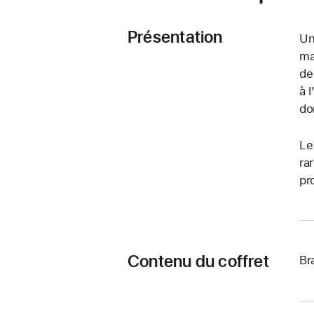
Présentation
Un
ma
de
à 
do
Le
ra
pr
Contenu du coffret
Br