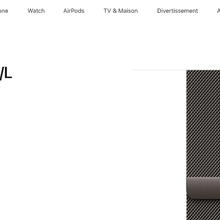
one
Watch
AirPods
TV & Maison
Divertissements
/L