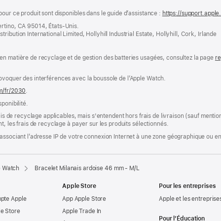
pour ce produit sont disponibles dans le guide d’assistance :
https://support.apple
ertino, CA 95014, États-Unis.
bution International Limited, Hollyhill Industrial Estate, Hollyhill, Cork, Irlande
en matière de recyclage et de gestion des batteries usagées, consultez la page
re
ovoquer des interférences avec la boussole de l’Apple Watch.
m/fr/2030
.
ponibilité.
rais de recyclage applicables, mais s'entendent hors frais de livraison (sauf ment
t, les frais de recyclage à payer sur les produits sélectionnés.
associant l’adresse IP de votre connexion Internet à une zone géographique ou en 
e Watch
Bracelet Milanais ardoise 46 mm - M/L
Apple Store
Pour les entreprises
mpte Apple
App Apple Store
Apple et les entreprise
e Store
Apple Trade In
Pour l’Éducation