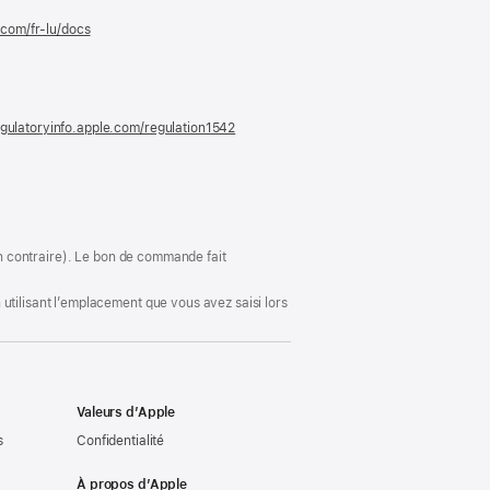
.com/fr-lu/docs
(s’ouvre
dans
une
nouvelle
fenêtre)
gulatoryinfo.apple.com/regulation1542
(s’ouvre
dans
une
nouvelle
fenêtre)
ion contraire). Le bon de commande fait
utilisant l’emplacement que vous avez saisi lors
Valeurs d’Apple
s
Confidentialité
À propos d’Apple