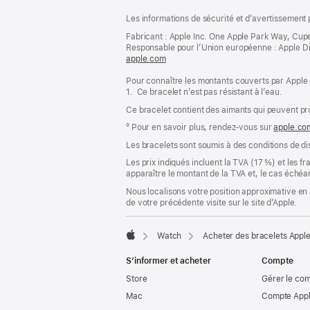
Pied
Notes
Les informations de sécurité et d’avertissement 
de
de
bas
Fabricant : Apple Inc. One Apple Park Way, Cup
page
Responsable pour l’Union européenne : Apple Distri
de
apple.com
(s’ouvre
page
dans
Pour connaître les montants couverts par Apple 
une
1. Ce bracelet n’est pas résistant à l’eau.
nouvelle
fenêtre)
Ce bracelet contient des aimants qui peuvent pr
º Pour en savoir plus, rendez‑vous sur
apple.co
Les bracelets sont soumis à des conditions de dis
Les prix indiqués incluent la TVA (17 %) et les f
apparaître le montant de la TVA et, le cas échéan
Nous localisons votre position approximative en 
de votre précédente visite sur le site d’Apple.
Watch
Acheter des bracelets Appl
Apple
S’informer et acheter
Compte
Store
Gérer le co
Mac
Compte Appl