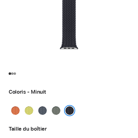
Coloris - Minuit
Curcuma
Jaune
Bleu
Gris
fluo
maritime
vert
Minuit
Taille du boîtier