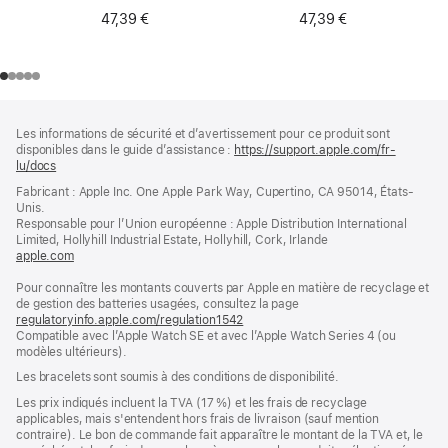
47,39 €
47,39 €
Pied
Notes
Les informations de sécurité et d’avertissement pour ce produit sont
de
de
disponibles dans le guide d’assistance :
https://support.apple.com/fr-
bas
page
lu/docs
(s’ouvre
de
dans
Fabricant : Apple Inc. One Apple Park Way, Cupertino, CA 95014, États-
page
une
Unis.
nouvelle
Responsable pour l’Union européenne : Apple Distribution International
fenêtre)
Limited, Hollyhill Industrial Estate, Hollyhill, Cork, Irlande
apple.com
(s’ouvre
dans
Pour connaître les montants couverts par Apple en matière de recyclage et
une
de gestion des batteries usagées, consultez la page
nouvelle
regulatoryinfo.apple.com/regulation1542
fenêtre)
(s’ouvre
Compatible avec l’Apple Watch SE et avec l’Apple Watch Series 4 (ou
dans
modèles ultérieurs).
une
nouvelle
Les bracelets sont soumis à des conditions de disponibilité.
fenêtre)
Les prix indiqués incluent la TVA (17 %) et les frais de recyclage
applicables, mais s'entendent hors frais de livraison (sauf mention
contraire). Le bon de commande fait apparaître le montant de la TVA et, le