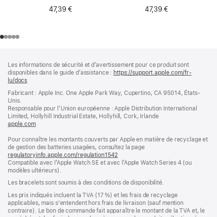
47,39 €
47,39 €
Pied
Notes
Les informations de sécurité et d’avertissement pour ce produit sont
de
de
disponibles dans le guide d’assistance :
https://support.apple.com/fr-
bas
page
lu/docs
(s’ouvre
de
dans
Fabricant : Apple Inc. One Apple Park Way, Cupertino, CA 95014, États-
page
une
Unis.
nouvelle
Responsable pour l’Union européenne : Apple Distribution International
fenêtre)
Limited, Hollyhill Industrial Estate, Hollyhill, Cork, Irlande
apple.com
(s’ouvre
dans
Pour connaître les montants couverts par Apple en matière de recyclage et
une
de gestion des batteries usagées, consultez la page
nouvelle
regulatoryinfo.apple.com/regulation1542
fenêtre)
(s’ouvre
Compatible avec l’Apple Watch SE et avec l’Apple Watch Series 4 (ou
dans
modèles ultérieurs).
une
nouvelle
Les bracelets sont soumis à des conditions de disponibilité.
fenêtre)
Les prix indiqués incluent la TVA (17 %) et les frais de recyclage
applicables, mais s'entendent hors frais de livraison (sauf mention
contraire). Le bon de commande fait apparaître le montant de la TVA et, le