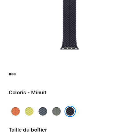
Coloris - Minuit
Curcuma
Jaune
Bleu
Gris
fluo
maritime
vert
Minuit
Taille du boîtier