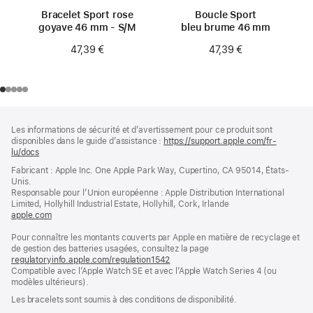
Bracelet Sport rose
Boucle Sport
goyave 46 mm - S/M
bleu brume 46 mm
47,39 €
47,39 €
Pied
Notes
Les informations de sécurité et d’avertissement pour ce produit sont
de
de
disponibles dans le guide d’assistance :
https://support.apple.com/fr-
bas
page
lu/docs
(s’ouvre
de
dans
Fabricant : Apple Inc. One Apple Park Way, Cupertino, CA 95014, États-
page
une
Unis.
nouvelle
Responsable pour l’Union européenne : Apple Distribution International
fenêtre)
Limited, Hollyhill Industrial Estate, Hollyhill, Cork, Irlande
apple.com
(s’ouvre
dans
Pour connaître les montants couverts par Apple en matière de recyclage et
une
de gestion des batteries usagées, consultez la page
nouvelle
regulatoryinfo.apple.com/regulation1542
fenêtre)
(s’ouvre
Compatible avec l’Apple Watch SE et avec l’Apple Watch Series 4 (ou
dans
modèles ultérieurs).
une
nouvelle
Les bracelets sont soumis à des conditions de disponibilité.
fenêtre)