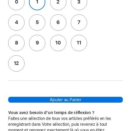
0
1
2
3
4
5
6
7
8
9
10
11
12
Ajouter au Panier
Vous avez besoin d’un temps de réflexion ?
Faites une sélection de tous vos articles préférés en les
enregistrant dans Votre sélection, puis revenez à tout
moment et reprenez exactement là où vous en étiez.