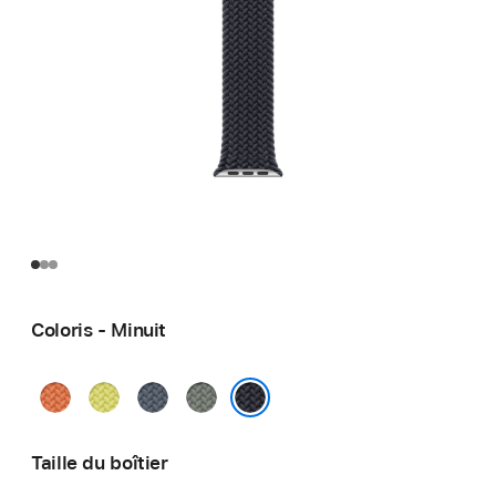
Coloris - Minuit
Curcuma
Jaune
Bleu
Gris
fluo
maritime
vert
Minuit
Taille du boîtier