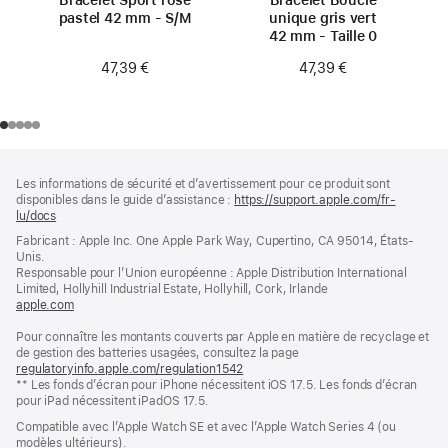
Bracelet Sport rose
Bracelet Boucle
pastel 42 mm - S/M
unique gris vert
42 mm - Taille 0
47,39 €
47,39 €
Pied
Notes
Les informations de sécurité et d’avertissement pour ce produit sont
de
de
disponibles dans le guide d’assistance :
https://support.apple.com/fr-
bas
page
lu/docs
(s’ouvre
de
dans
Fabricant : Apple Inc. One Apple Park Way, Cupertino, CA 95014, États-
page
une
Unis.
nouvelle
Responsable pour l’Union européenne : Apple Distribution International
fenêtre)
Limited, Hollyhill Industrial Estate, Hollyhill, Cork, Irlande
apple.com
(s’ouvre
dans
Pour connaître les montants couverts par Apple en matière de recyclage et
une
de gestion des batteries usagées, consultez la page
nouvelle
regulatoryinfo.apple.com/regulation1542
fenêtre)
(s’ouvre
** Les fonds d’écran pour iPhone nécessitent iOS 17.5. Les fonds d’écran
dans
pour iPad nécessitent iPadOS 17.5.
une
nouvelle
Compatible avec l’Apple Watch SE et avec l’Apple Watch Series 4 (ou
fenêtre)
modèles ultérieurs).