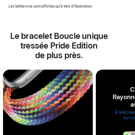
Les boîtiers ne sont affichés qu’à titre d’illustration.
Le bracelet Boucle unique
tressée Pride Edition
de plus près.
C
Rayonn
a
À téléchar
sur v