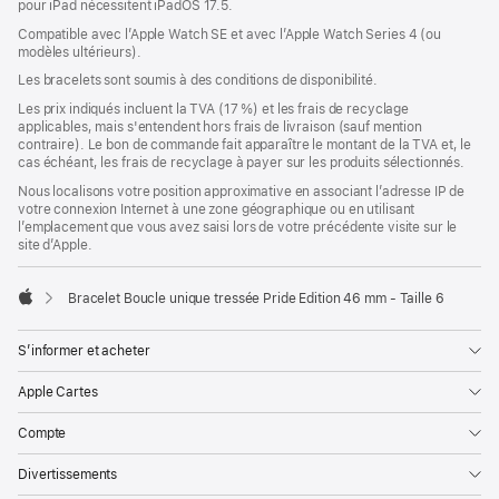
pour iPad nécessitent iPadOS 17.5.
une
nouvelle
Compatible avec l’Apple Watch SE et avec l’Apple Watch Series 4 (ou
fenêtre)
modèles ultérieurs).
Les bracelets sont soumis à des conditions de disponibilité.
Les prix indiqués incluent la TVA (17 %) et les frais de recyclage
applicables, mais s'entendent hors frais de livraison (sauf mention
contraire). Le bon de commande fait apparaître le montant de la TVA et, le
cas échéant, les frais de recyclage à payer sur les produits sélectionnés.
Nous localisons votre position approximative en associant l’adresse IP de
votre connexion Internet à une zone géographique ou en utilisant
l’emplacement que vous avez saisi lors de votre précédente visite sur le
site d’Apple.
Bracelet Boucle unique tressée Pride Edition 46 mm - Taille 6
Apple
S’informer et acheter
Apple Cartes
Compte
Divertissements