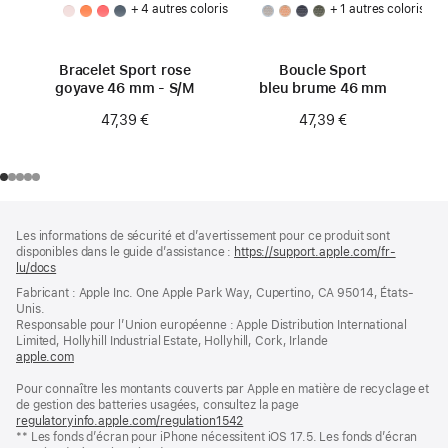
+ 4 autres coloris
+ 1 autres coloris
Bracelet Sport rose
Boucle Sport
goyave 46 mm - S/M
bleu brume 46 mm
47,39 €
47,39 €
Pied
Notes
Les informations de sécurité et d’avertissement pour ce produit sont
de
de
disponibles dans le guide d’assistance :
https://support.apple.com/fr-
bas
page
lu/docs
(s’ouvre
de
dans
Fabricant : Apple Inc. One Apple Park Way, Cupertino, CA 95014, États-
page
une
Unis.
nouvelle
Responsable pour l’Union européenne : Apple Distribution International
fenêtre)
Limited, Hollyhill Industrial Estate, Hollyhill, Cork, Irlande
apple.com
(s’ouvre
dans
Pour connaître les montants couverts par Apple en matière de recyclage et
une
de gestion des batteries usagées, consultez la page
nouvelle
regulatoryinfo.apple.com/regulation1542
fenêtre)
(s’ouvre
** Les fonds d’écran pour iPhone nécessitent iOS 17.5. Les fonds d’écran
dans