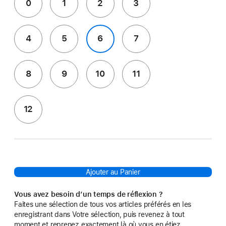
0
1
2
3
4
5
6
7
8
9
10
11
12
Ajouter au Panier
Vous avez besoin d’un temps de réflexion ?
Faites une sélection de tous vos articles préférés en les
enregistrant dans Votre sélection, puis revenez à tout
moment et reprenez exactement là où vous en étiez.