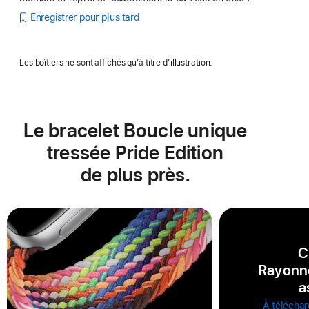
Enregistrer pour plus tard
Les boîtiers ne sont affichés qu’à titre d’illustration.
Le bracelet Boucle unique
tressée Pride Edition
de plus près.
C
Rayonn
a
À téléchar