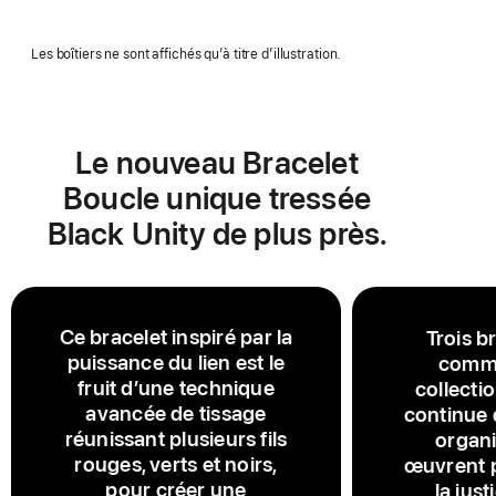
Les boîtiers ne sont affichés qu’à titre d’illustration.
Le nouveau Bracelet
Boucle unique tressée
Black Unity de plus près.
Ce bracelet inspiré par la
Trois b
puissance du lien est le
commu
fruit d’une technique
collecti
avancée de tissage
continue 
réunissant plusieurs fils
organi
rouges, verts et noirs,
œuvrent p
pour créer une
la just