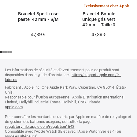
Exclusivement chez Apple
Bracelet Sport rose
Bracelet Boucle
pastel 42 mm - S/M
unique gris vert
42 mm - Taille 0
47,39 €
47,39 €
Pied
Notes
Les informations de sécurité et d’avertissement pour ce produit sont
de
de
disponibles dans le guide d’assistance :
https://support.apple.com/fr-
bas
page
lu/docs
(s’ouvre
de
dans
Fabricant : Apple Inc. One Apple Park Way, Cupertino, CA 95014, États-
page
une
Unis.
nouvelle
Responsable pour l’Union européenne : Apple Distribution International
fenêtre)
Limited, Hollyhill Industrial Estate, Hollyhill, Cork, Irlande
apple.com
(s’ouvre
dans
Pour connaître les montants couverts par Apple en matière de recyclage et
une
de gestion des batteries usagées, consultez la page
nouvelle
regulatoryinfo.apple.com/regulation1542
fenêtre)
(s’ouvre
Compatible avec l’Apple Watch SE et avec l’Apple Watch Series 4 (ou
dans
modèles ultérieurs).
une