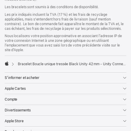
nouvelle
Les bracelets sont soumis à des conditions de disponibilité.
fenêtre)
Les prix indiqués incluent la TVA (17 %) et les frais de recyclage
applicables, mais s'entendent hors frais de livraison (sauf mention
contraire). Le bon de commande fait apparaître le montant de la TVA et, le
cas échéant, les frais de recyclage à payer sur les produits sélectionnés.
Nous localisons votre position approximative en associant l’adresse IP de
votre connexion Internet à une zone géographique ou en utilisant
l’emplacement que vous avez saisi lors de votre précédente visite sur le
site d’Apple.
Bracelet Boucle unique tressée Black Unity 42 mm - Unity Connection - Taille 4
Apple
S’informer et acheter
Apple Cartes
Compte
Divertissements
Apple Store