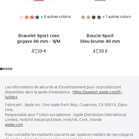
+ 4 autres coloris
+ 1 autres coloris
Bracelet Sport rose
Boucle Sport
goyave 46 mm - S/M
bleu brume 46 mm
47,39 €
47,39 €
Pied
Notes
Les informations de sécurité et d’avertissement pour ce produit sont
de
de
disponibles dans le guide d’assistance :
https://support.apple.com/fr-
bas
page
lu/docs
(s’ouvre
de
dans
Fabricant : Apple Inc. One Apple Park Way, Cupertino, CA 95014, États-
page
une
Unis.
nouvelle
Responsable pour l’Union européenne : Apple Distribution International
fenêtre)
Limited, Hollyhill Industrial Estate, Hollyhill, Cork, Irlande
apple.com
(s’ouvre
dans
Pour connaître les montants couverts par Apple en matière de recyclage et
une