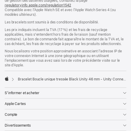
de gestion des batteries usagées, consultez la page
nouvelle
regulatoryinfo.apple.com/regulation1542
fenêtre)
(s’ouvre
Compatible avec l’Apple Watch SE et avec l’Apple Watch Series 4 (ou
dans
modèles ultérieurs).
une
nouvelle
Les bracelets sont soumis à des conditions de disponibilité.
fenêtre)
Les prix indiqués incluent la TVA (17 %) et les frais de recyclage
applicables, mais s'entendent hors frais de livraison (sauf mention
contraire). Le bon de commande fait apparaître le montant de la TVA et, le
cas échéant, les frais de recyclage à payer sur les produits sélectionnés.
Nous localisons votre position approximative en associant l’adresse IP de
votre connexion Internet à une zone géographique ou en utilisant
l’emplacement que vous avez saisi lors de votre précédente visite sur le
site d’Apple.
Bracelet Boucle unique tressée Black Unity 46 mm - Unity Connection - Taille 1
Apple
S’informer et acheter
Apple Cartes
Compte
Divertissements