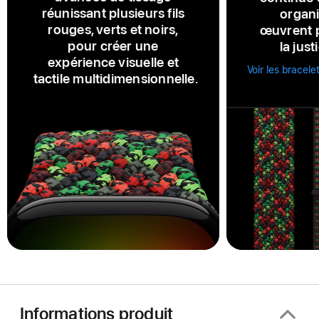
réunissant plusieurs fils
organi
rouges, verts et noirs,
œuvrent p
pour créer une
la just
expérience visuelle et
Voir les bracele
tactile multidimensionnelle.
Informations produit