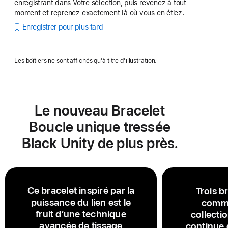
enregistrant dans Votre sélection, puis revenez à tout
moment et reprenez exactement là où vous en étiez.
Enregistrer pour plus tard
Les boîtiers ne sont affichés qu’à titre d’illustration.
Le nouveau Bracelet
Boucle unique tressée
Black Unity de plus près.
Ce bracelet inspiré par la
Trois b
puissance du lien est le
commu
fruit d’une technique
collecti
avancée de tissage
continue 