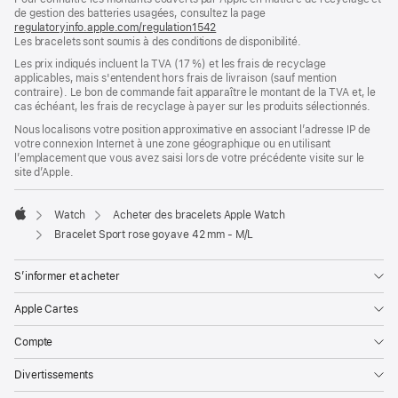
de gestion des batteries usagées, consultez la page
nouvelle
regulatoryinfo.apple.com/regulation1542
fenêtre)
(s’ouvre
Les bracelets sont soumis à des conditions de disponibilité.
dans
une
Les prix indiqués incluent la TVA (17 %) et les frais de recyclage
nouvelle
applicables, mais s'entendent hors frais de livraison (sauf mention
fenêtre)
contraire). Le bon de commande fait apparaître le montant de la TVA et, le
cas échéant, les frais de recyclage à payer sur les produits sélectionnés.
Nous localisons votre position approximative en associant l’adresse IP de
votre connexion Internet à une zone géographique ou en utilisant
l’emplacement que vous avez saisi lors de votre précédente visite sur le
site d’Apple.
Watch
Acheter des bracelets Apple Watch
Apple
Bracelet Sport rose goyave 42 mm - M/L
S’informer et acheter
Apple Cartes
Compte
Divertissements