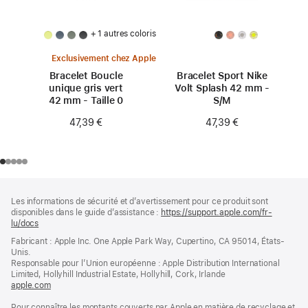
+ 1 autres coloris
Exclusivement chez Apple
Bracelet Boucle
Bracelet Sport Nike
unique gris vert
Volt Splash 42 mm -
42 mm - Taille 0
S/M
47,39 €
47,39 €
Pied
Notes
Les informations de sécurité et d’avertissement pour ce produit sont
de
de
disponibles dans le guide d’assistance :
https://support.apple.com/fr-
bas
page
lu/docs
(s’ouvre
de
dans
Fabricant : Apple Inc. One Apple Park Way, Cupertino, CA 95014, États-
page
une
Unis.
nouvelle
Responsable pour l’Union européenne : Apple Distribution International
fenêtre)
Limited, Hollyhill Industrial Estate, Hollyhill, Cork, Irlande
apple.com
(s’ouvre
dans
Pour connaître les montants couverts par Apple en matière de recyclage et
une