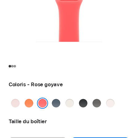
Coloris - Rose goyave
Rose
Clémentine
Bleu
Lumière stellaire
Noir
Gris
Rose
pastel
maritime
minéral
tendre
Rose goyave
Taille du boîtier