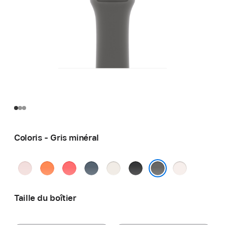
Coloris - Gris minéral
Rose
Clémentine
Rose
Bleu
Lumière stellaire
Noir
Rose
pastel
goyave
maritime
tendre
Gris minéral
Taille du boîtier