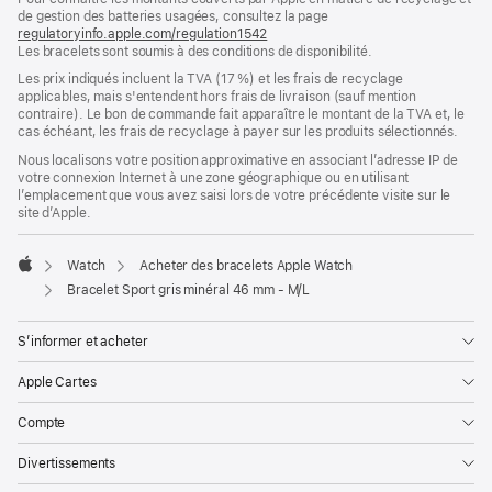
de gestion des batteries usagées, consultez la page
nouvelle
regulatoryinfo.apple.com/regulation1542
fenêtre)
(s’ouvre
Les bracelets sont soumis à des conditions de disponibilité.
dans
une
Les prix indiqués incluent la TVA (17 %) et les frais de recyclage
nouvelle
applicables, mais s'entendent hors frais de livraison (sauf mention
fenêtre)
contraire). Le bon de commande fait apparaître le montant de la TVA et, le
cas échéant, les frais de recyclage à payer sur les produits sélectionnés.
Nous localisons votre position approximative en associant l’adresse IP de
votre connexion Internet à une zone géographique ou en utilisant
l’emplacement que vous avez saisi lors de votre précédente visite sur le
site d’Apple.
Watch
Acheter des bracelets Apple Watch
Apple
Bracelet Sport gris minéral 46 mm - M/L
S’informer et acheter
Apple Cartes
Compte
Divertissements