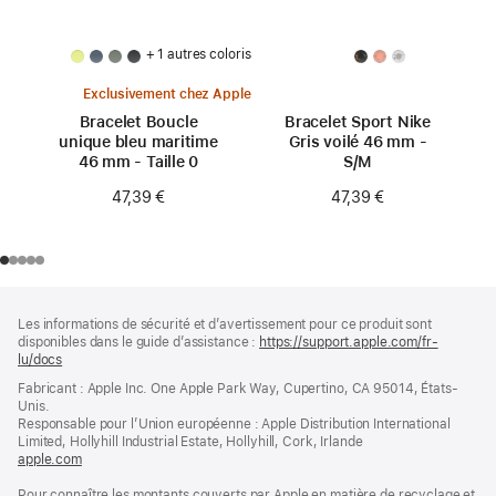
+ 1 autres coloris
Exclusivement chez Apple
Bracelet Boucle
Bracelet Sport Nike
unique bleu maritime
Gris voilé 46 mm -
46 mm - Taille 0
S/M
47,39 €
47,39 €
Pied
Notes
Les informations de sécurité et d’avertissement pour ce produit sont
de
de
disponibles dans le guide d’assistance :
https://support.apple.com/fr-
bas
page
lu/docs
(s’ouvre
de
dans
Fabricant : Apple Inc. One Apple Park Way, Cupertino, CA 95014, États-
page
une
Unis.
nouvelle
Responsable pour l’Union européenne : Apple Distribution International
fenêtre)
Limited, Hollyhill Industrial Estate, Hollyhill, Cork, Irlande
apple.com
(s’ouvre
dans
Pour connaître les montants couverts par Apple en matière de recyclage et
une