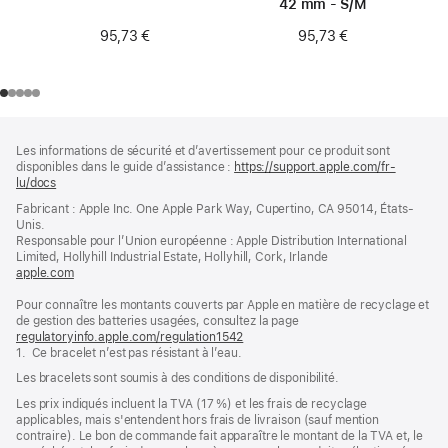
42 mm - S/M
95,73 €
95,73 €
Pied
Notes
Les informations de sécurité et d’avertissement pour ce produit sont
de
de
disponibles dans le guide d’assistance :
https://support.apple.com/fr-
bas
page
lu/docs
(s’ouvre
de
dans
Fabricant : Apple Inc. One Apple Park Way, Cupertino, CA 95014, États-
page
une
Unis.
nouvelle
Responsable pour l’Union européenne : Apple Distribution International
fenêtre)
Limited, Hollyhill Industrial Estate, Hollyhill, Cork, Irlande
apple.com
(s’ouvre
dans
Pour connaître les montants couverts par Apple en matière de recyclage et
une
de gestion des batteries usagées, consultez la page
nouvelle
regulatoryinfo.apple.com/regulation1542
fenêtre)
(s’ouvre
1. Ce bracelet n’est pas résistant à l’eau.
dans
une
Les bracelets sont soumis à des conditions de disponibilité.
nouvelle
fenêtre)
Les prix indiqués incluent la TVA (17 %) et les frais de recyclage
applicables, mais s'entendent hors frais de livraison (sauf mention
contraire). Le bon de commande fait apparaître le montant de la TVA et, le