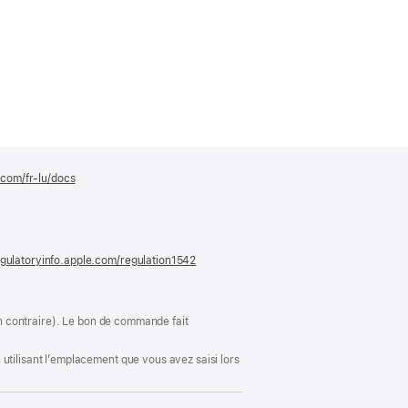
.com/fr-lu/docs
(s’ouvre
dans
une
nouvelle
fenêtre)
gulatoryinfo.apple.com/regulation1542
(s’ouvre
dans
une
nouvelle
fenêtre)
ion contraire). Le bon de commande fait
utilisant l’emplacement que vous avez saisi lors