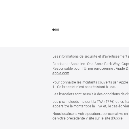
Pied
Notes
Les informations de sécurité et d’avertissement 
de
de
bas
Fabricant : Apple Inc. One Apple Park Way, Cup
page
Responsable pour l’Union européenne : Apple Distri
de
apple.com
(s’ouvre
page
dans
Pour connaître les montants couverts par Apple 
une
1. Ce bracelet n’est pas résistant à l’eau.
nouvelle
fenêtre)
Les bracelets sont soumis à des conditions de dis
Les prix indiqués incluent la TVA (17 %) et les f
apparaître le montant de la TVA et, le cas échéan
Nous localisons votre position approximative en 
de votre précédente visite sur le site d’Apple.