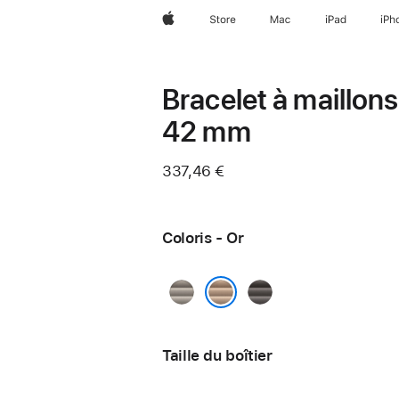
Apple
Store
Mac
iPad
iPh
Bracelet à maillons
42 mm
337,46 €
Coloris - Or
Naturel
Ardoise
Or
Taille du boîtier