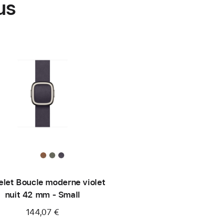
us
elet Boucle moderne violet
nuit 42 mm - Small
144,07 €