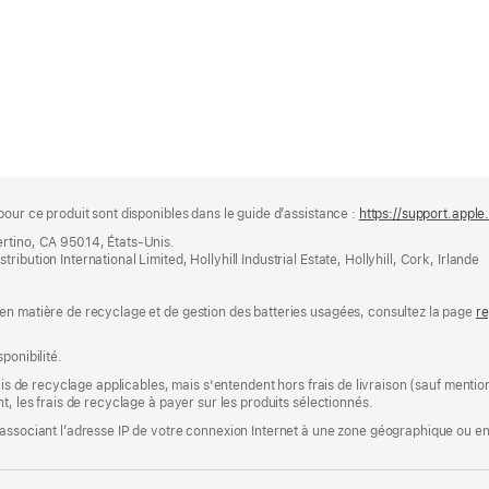
pour ce produit sont disponibles dans le guide d’assistance :
https://support.apple
ertino, CA 95014, États-Unis.
bution International Limited, Hollyhill Industrial Estate, Hollyhill, Cork, Irlande
en matière de recyclage et de gestion des batteries usagées, consultez la page
re
ponibilité.
rais de recyclage applicables, mais s'entendent hors frais de livraison (sauf ment
t, les frais de recyclage à payer sur les produits sélectionnés.
associant l’adresse IP de votre connexion Internet à une zone géographique ou en 