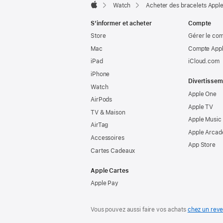
Watch
Acheter des bracelets Appl
Apple
S’informer et acheter
Compte
Store
Gérer le co
Mac
Compte Appl
iPad
iCloud.com
iPhone
Divertissem
Watch
Apple One
AirPods
Apple TV
TV & Maison
Apple Music
AirTag
Apple Arcad
Accessoires
App Store
Cartes Cadeaux
Apple Cartes
Apple Pay
Vous pouvez aussi faire vos achats
chez un rev