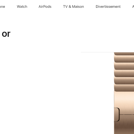
one
Watch
AirPods
TV & Maison
Divertissements
 or