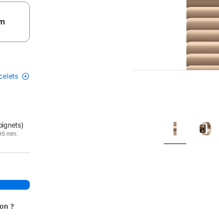
m
acelets
oignets)
195 mm.
ion ?