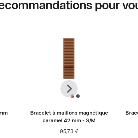
ecommandations pour vo
Précédent
Suivant
 mm
Bracelet à maillons magnétique
Brac
caramel 42 mm - S/M
95,73 €