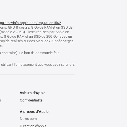
dans
une
nouvelle
fenêtre)
gulatoryinfo.apple.com/regulation1542
(s’ouvre
cœurs, GPU 8 cœurs, 8 Go de RAM et un SSD de
dans
modèle A2363). Tests réalisés par Apple en
une
rs, 8 Go de RAM et un SSD de 256 Go, avec un
nouvelle
apide réalisés sur des MacBook Air déchargés.
fenêtre)
r.
ion contraire). Le bon de commande fait
utilisant l’emplacement que vous avez saisi lors
Valeurs d’Apple
s
Confidentialité
À propos d’Apple
Newsroom
Direction d’Apple