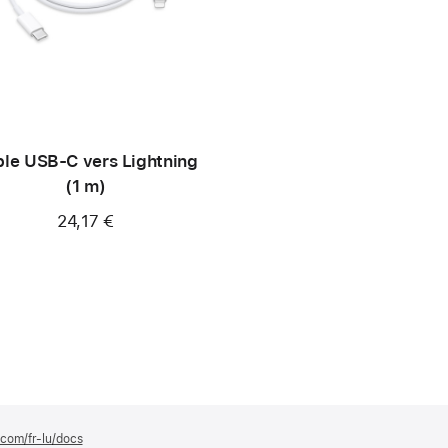
le USB-C vers Lightning
(1 m)
24,17 €
.com/fr-lu/docs
(s’ouvre