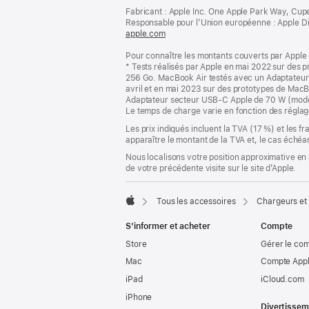
de
bas
Fabricant : Apple Inc. One Apple Park Way, Cup
page
Responsable pour l’Union européenne : Apple Distri
de
apple.com
(s’ouvre
page
dans
Pour connaître les montants couverts par Apple 
une
* Tests réalisés par Apple en mai 2022 sur de
nouvelle
256 Go. MacBook Air testés avec un Adaptateur
fenêtre)
avril et en mai 2023 sur des prototypes de Ma
Adaptateur secteur USB‑C Apple de 70 W (modè
Le temps de charge varie en fonction des réglage
Les prix indiqués incluent la TVA (17 %) et les f
apparaître le montant de la TVA et, le cas échéan
Nous localisons votre position approximative en 
de votre précédente visite sur le site d’Apple.
Tous les accessoires
Chargeurs et
Apple
S’informer et acheter
Compte
Store
Gérer le co
Mac
Compte Appl
iPad
iCloud.com
iPhone
Divertissem