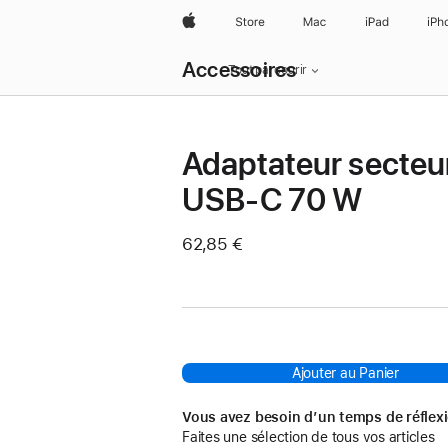
Apple
Store
Mac
iPad
iPh
Navigation
Accessoires
locale
Tout parcourir
menu
Ouvrir
Adaptateur secteu
USB‑C 70 W
62,85 €
Ajouter au Panier
Vous avez besoin d’un temps de réflex
Faites une sélection de tous vos articles