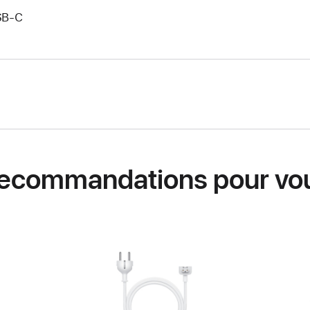
SB‑C
ecommandations pour vo