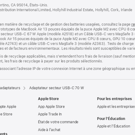
ertino, CA 95014, États-Unis.
bution International Limited, Hollyhill Industrial Estate, Hollyhill, Cork, Irlande
en matière de recyclage et de gestion des batteries usagées, consultez la page
re
s prototypes de MacBook Air 13 pouces équipés de la puce Apple M2 avec CPU 8 
 secteur USB-C 67 W Apple (modèle A2518) et un Câble USB-C vers MagSafe 3 (
cBook Air 15 pouces équipés de la puce Apple M2 avec CPU 8 cœurs, GPU 10 cœu
le A2743) et un câble USB-C vers MagSafe 3 (modèle A2363). Tests de charge r
s et de facteurs environnementaux. Les résultats réels sont susceptibles de varie
rais de recyclage applicables, mais s'entendent hors frais de livraison (sauf ment
t, les frais de recyclage à payer sur les produits sélectionnés.
associant l’adresse IP de votre connexion Internet à une zone géographique ou en 
 adaptateurs
Adaptateur secteur USB‑C 70 W
Apple Store
Pour les entreprises
mpte Apple
App Apple Store
Apple et les entreprise
e Store
Apple Trade In
Pour l’Éducation
État de votre commande
Apple et l’Éducation
Aide à l’achat
ents