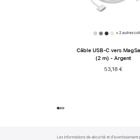
+ 2 autres col
Câble USB-C vers MagSa
(2 m) - Argent
53,18 €
Pied
Notes
Les informations de sécurité et d’avertissement 
de