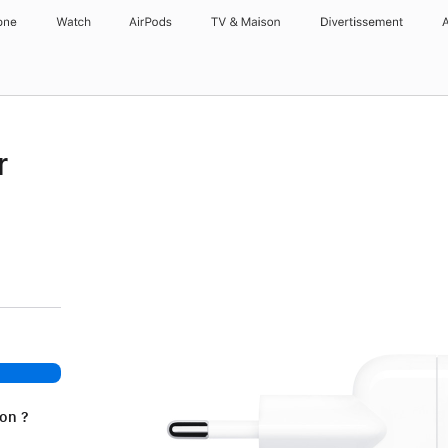
one
Watch
AirPods
TV & Maison
Divertissements
r
ion ?