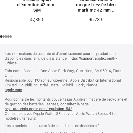
clémentine 42 mm -
unique tressée bleu
S/M
maritime 42 mm -
Taille 0
47,39 €
95,73 €
Pied
Notes
Les informations de sécurité et d’avertissement pour ce produit sont
de
de
disponibles dans le guide d’assistance :
https://support.apple.com/fr-
bas
page
lu/docs
(s’ouvre
de
dans
Fabricant : Apple Inc. One Apple Park Way, Cupertino, CA 95014, États-
page
une
Unis.
nouvelle
Responsable pour l’Union européenne : Apple Distribution International
fenêtre)
Limited, Hollyhill Industrial Estate, Hollyhill, Cork, Irlande
apple.com
(s’ouvre
dans
Pour connaître les montants couverts par Apple en matière de recyclage et
une
de gestion des batteries usagées, consultez la page
nouvelle
regulatoryinfo.apple.com/regulation1542
fenêtre)
(s’ouvre
Compatible avec l’Apple Watch SE et avec l’Apple Watch Series 4 (ou
dans
modèles ultérieurs).
une
nouvelle
Les bracelets sont soumis à des conditions de disponibilité.
fenêtre)