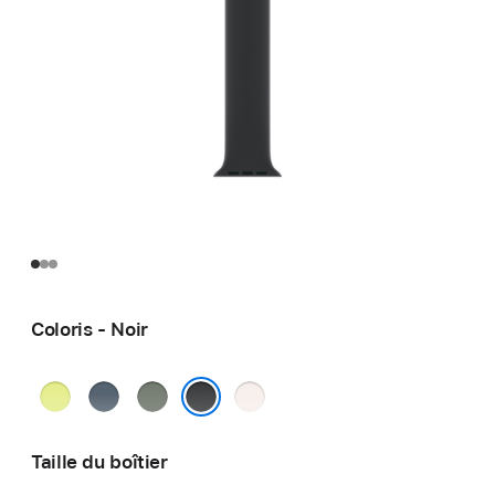
Coloris - Noir
Jaune
Bleu
Gris
Rose
fluo
maritime
vert
tendre
Noir
Taille du boîtier