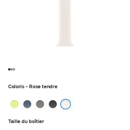
Coloris - Rose tendre
Jaune
Bleu
Gris
Noir
fluo
maritime
vert
Rose tendre
Taille du boîtier