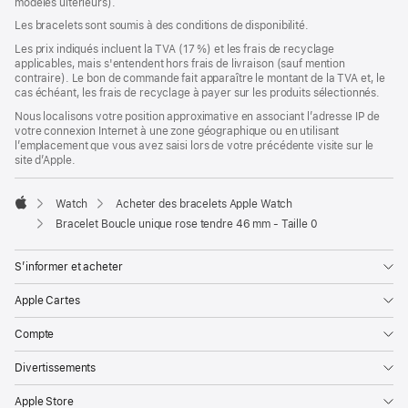
modèles ultérieurs).
une
nouvelle
Les bracelets sont soumis à des conditions de disponibilité.
fenêtre)
Les prix indiqués incluent la TVA (17 %) et les frais de recyclage
applicables, mais s'entendent hors frais de livraison (sauf mention
contraire). Le bon de commande fait apparaître le montant de la TVA et, le
cas échéant, les frais de recyclage à payer sur les produits sélectionnés.
Nous localisons votre position approximative en associant l’adresse IP de
votre connexion Internet à une zone géographique ou en utilisant
l’emplacement que vous avez saisi lors de votre précédente visite sur le
site d’Apple.
Watch
Acheter des bracelets Apple Watch
Apple
Bracelet Boucle unique rose tendre 46 mm - Taille 0
S’informer et acheter
Apple Cartes
Compte
Divertissements
Apple Store