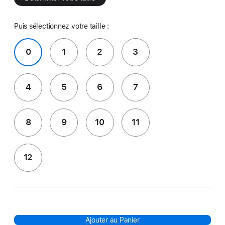
Puis sélectionnez votre taille :
0
1
2
3
4
5
6
7
8
9
10
11
12
Ajouter au Panier