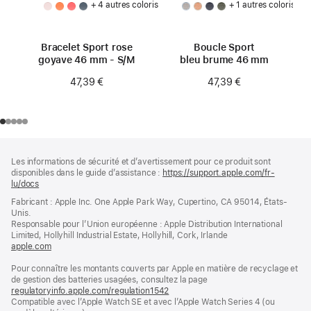
+ 4 autres coloris
+ 1 autres coloris
Bracelet Sport rose
Boucle Sport
goyave 46 mm - S/M
bleu brume 46 mm
47,39 €
47,39 €
Pied
Notes
Les informations de sécurité et d’avertissement pour ce produit sont
de
de
disponibles dans le guide d’assistance :
https://support.apple.com/fr-
bas
page
lu/docs
(s’ouvre
de
dans
Fabricant : Apple Inc. One Apple Park Way, Cupertino, CA 95014, États-
page
une
Unis.
nouvelle
Responsable pour l’Union européenne : Apple Distribution International
fenêtre)
Limited, Hollyhill Industrial Estate, Hollyhill, Cork, Irlande
apple.com
(s’ouvre
dans
Pour connaître les montants couverts par Apple en matière de recyclage et
une
de gestion des batteries usagées, consultez la page
nouvelle
regulatoryinfo.apple.com/regulation1542
fenêtre)
(s’ouvre
Compatible avec l’Apple Watch SE et avec l’Apple Watch Series 4 (ou
dans