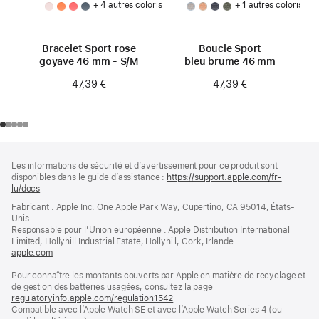
+ 4 autres coloris
+ 1 autres coloris
Bracelet Sport rose
Boucle Sport
goyave 46 mm - S/M
bleu brume 46 mm
47,39 €
47,39 €
Pied
Notes
Les informations de sécurité et d’avertissement pour ce produit sont
de
de
disponibles dans le guide d’assistance :
https://support.apple.com/fr-
bas
page
lu/docs
(s’ouvre
de
dans
Fabricant : Apple Inc. One Apple Park Way, Cupertino, CA 95014, États-
page
une
Unis.
nouvelle
Responsable pour l’Union européenne : Apple Distribution International
fenêtre)
Limited, Hollyhill Industrial Estate, Hollyhill, Cork, Irlande
apple.com
(s’ouvre
dans
Pour connaître les montants couverts par Apple en matière de recyclage et
une
de gestion des batteries usagées, consultez la page
nouvelle
regulatoryinfo.apple.com/regulation1542
fenêtre)
(s’ouvre
Compatible avec l’Apple Watch SE et avec l’Apple Watch Series 4 (ou
dans