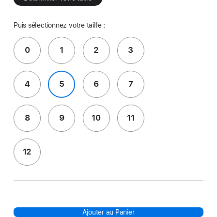
Puis sélectionnez votre taille :
0
1
2
3
4
5
6
7
8
9
10
11
12
Ajouter au Panier