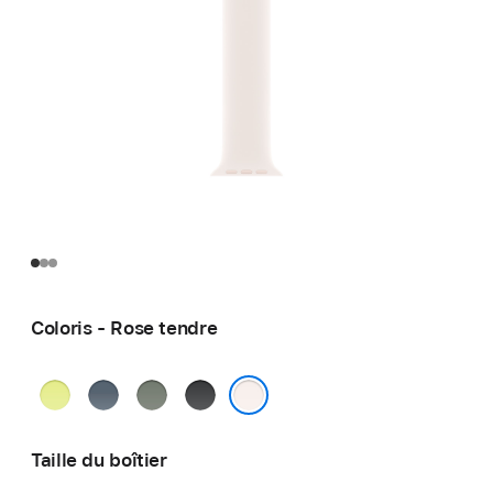
Coloris - Rose tendre
Jaune
Bleu
Gris
Noir
fluo
maritime
vert
Rose tendre
Taille du boîtier