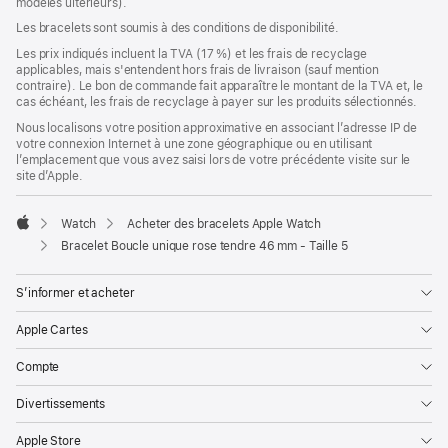
modèles ultérieurs).
une
nouvelle
Les bracelets sont soumis à des conditions de disponibilité.
fenêtre)
Les prix indiqués incluent la TVA (17 %) et les frais de recyclage
applicables, mais s'entendent hors frais de livraison (sauf mention
contraire). Le bon de commande fait apparaître le montant de la TVA et, le
cas échéant, les frais de recyclage à payer sur les produits sélectionnés.
Nous localisons votre position approximative en associant l’adresse IP de
votre connexion Internet à une zone géographique ou en utilisant
l’emplacement que vous avez saisi lors de votre précédente visite sur le
site d’Apple.
Watch
Acheter des bracelets Apple Watch
Apple
Bracelet Boucle unique rose tendre 46 mm - Taille 5
S’informer et acheter
Apple Cartes
Compte
Divertissements
Apple Store