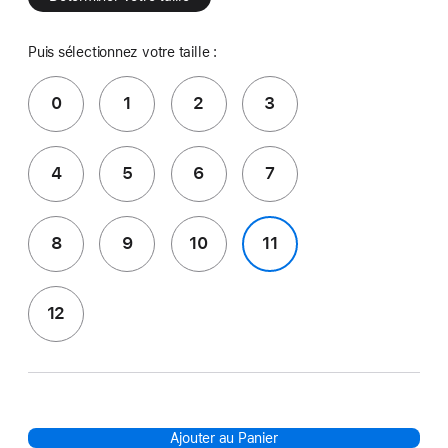
Puis sélectionnez votre taille :
0
1
2
3
4
5
6
7
8
9
10
11
12
Ajouter au Panier