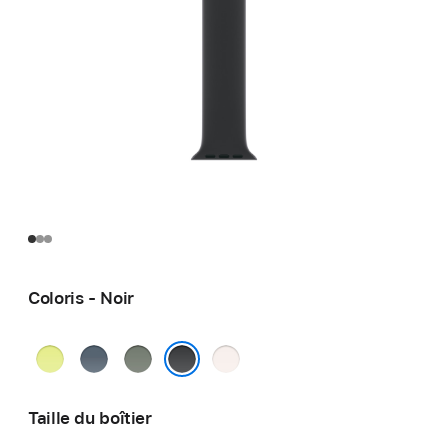
Coloris - Noir
Jaune
Bleu
Gris
Rose
fluo
maritime
vert
tendre
Noir
Taille du boîtier