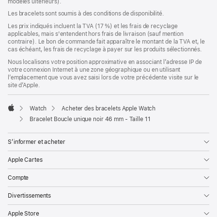
modèles ultérieurs).
une
nouvelle
Les bracelets sont soumis à des conditions de disponibilité.
fenêtre)
Les prix indiqués incluent la TVA (17 %) et les frais de recyclage
applicables, mais s'entendent hors frais de livraison (sauf mention
contraire). Le bon de commande fait apparaître le montant de la TVA et, le
cas échéant, les frais de recyclage à payer sur les produits sélectionnés.
Nous localisons votre position approximative en associant l’adresse IP de
votre connexion Internet à une zone géographique ou en utilisant
l’emplacement que vous avez saisi lors de votre précédente visite sur le
site d’Apple.
Watch
Acheter des bracelets Apple Watch
Apple
Bracelet Boucle unique noir 46 mm - Taille 11
S’informer et acheter
Apple Cartes
Compte
Divertissements
Apple Store