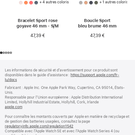
+ 4 autres coloris
+ 1 autres coloris
Bracelet Sport rose
Boucle Sport
goyave 46 mm - S/M
bleu brume 46 mm
47,39 €
47,39 €
Pied
Notes
Les informations de sécurité et d’avertissement pour ce produit sont
de
de
disponibles dans le guide d’assistance :
https://support.apple.com/fr-
bas
page
lu/docs
(s’ouvre
de
dans
Fabricant : Apple Inc. One Apple Park Way, Cupertino, CA 95014, États-
page
une
Unis.
nouvelle
Responsable pour l’Union européenne : Apple Distribution International
fenêtre)
Limited, Hollyhill Industrial Estate, Hollyhill, Cork, Irlande
apple.com
(s’ouvre
dans
Pour connaître les montants couverts par Apple en matière de recyclage et
une
de gestion des batteries usagées, consultez la page
nouvelle
regulatoryinfo.apple.com/regulation1542
fenêtre)
(s’ouvre
Compatible avec l’Apple Watch SE et avec l’Apple Watch Series 4 (ou
dans