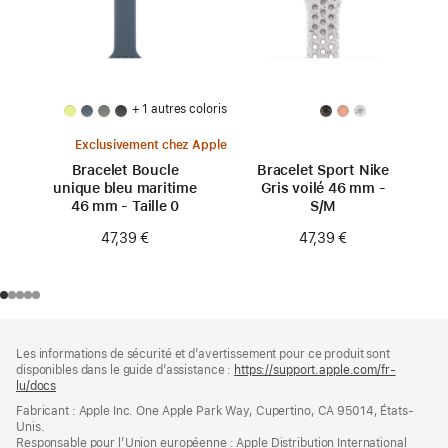
+ 1 autres coloris
Exclusivement chez Apple
Bracelet Boucle
Bracelet Sport Nike
unique bleu maritime
Gris voilé 46 mm -
46 mm - Taille 0
S/M
47,39 €
47,39 €
Pied
Notes
Les informations de sécurité et d’avertissement pour ce produit sont
de
de
disponibles dans le guide d’assistance :
https://support.apple.com/fr-
bas
page
lu/docs
(s’ouvre
de
dans
Fabricant : Apple Inc. One Apple Park Way, Cupertino, CA 95014, États-
page
une
Unis.
nouvelle
Responsable pour l’Union européenne : Apple Distribution International