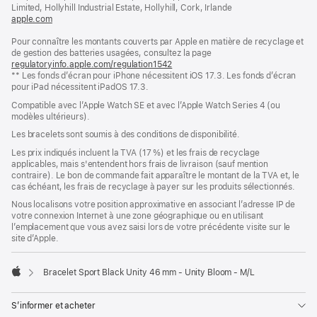
fenêtre)
Limited, Hollyhill Industrial Estate, Hollyhill, Cork, Irlande
apple.com
(s’ouvre
dans
Pour connaître les montants couverts par Apple en matière de recyclage et
une
de gestion des batteries usagées, consultez la page
nouvelle
regulatoryinfo.apple.com/regulation1542
fenêtre)
(s’ouvre
** Les fonds d’écran pour iPhone nécessitent iOS 17.3. Les fonds d’écran
dans
pour iPad nécessitent iPadOS 17.3.
une
nouvelle
Compatible avec l’Apple Watch SE et avec l’Apple Watch Series 4 (ou
fenêtre)
modèles ultérieurs).
Les bracelets sont soumis à des conditions de disponibilité.
Les prix indiqués incluent la TVA (17 %) et les frais de recyclage
applicables, mais s'entendent hors frais de livraison (sauf mention
contraire). Le bon de commande fait apparaître le montant de la TVA et, le
cas échéant, les frais de recyclage à payer sur les produits sélectionnés.
Nous localisons votre position approximative en associant l’adresse IP de
votre connexion Internet à une zone géographique ou en utilisant
l’emplacement que vous avez saisi lors de votre précédente visite sur le
site d’Apple.
Bracelet Sport Black Unity 46 mm - Unity Bloom - M/L
Apple
S’informer et acheter