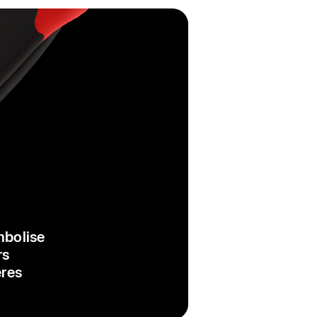
ymbolise
rs
ères