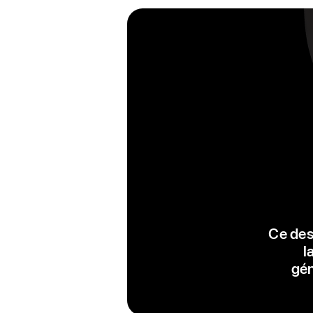
Ce desi
l
gén