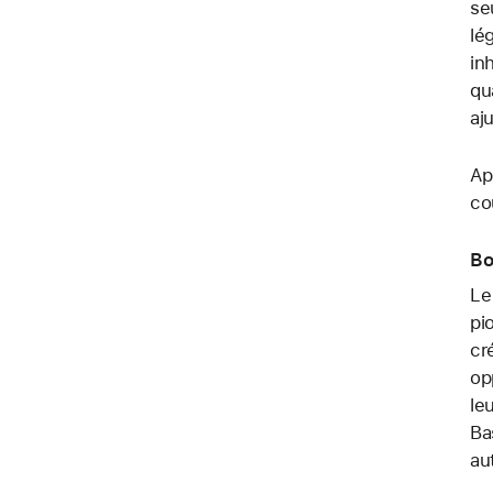
se
lé
in
qu
aj
Ap
co
Bo
Le
pi
cr
op
le
Ba
au