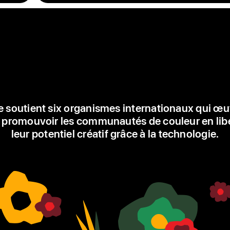
vertes,
rouges
et
jaunes,
chaque
fleur
commence
au
e soutient six organismes internationaux qui œu
centre
 promouvoir les communautés de couleur en lib
du
leur potentiel créatif grâce à la technologie.
cadran
et
se
développe
vers
l’extérieur
pour