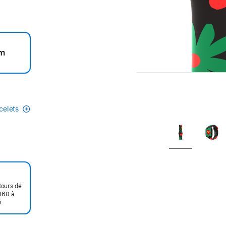
m
acelets
tours de
160 à
.