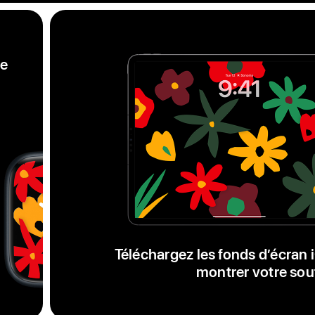
te
Cadran
Black
Unity
Unity
Bloom,
une
Téléchargez les fonds d’écran
série
montrer votre sou
de
fleurs
uniques