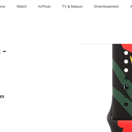
one
Watch
AirPods
TV & Maison
Divertissements
 -
om