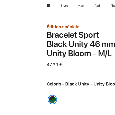
Apple
Store
Mac
iPad
iPh
Édition spéciale
Bracelet Sport
Black Unity 46 mm
Unity Bloom - M/L
47,39 €
Coloris - Black Unity - Unity Blo
Black Unity - Unity Bloom