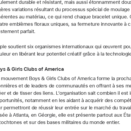
ulement durable et résistant, mais aussi étonnamment dou
gères variations résultant du processus spécial de moulage
hérentes au matériau, ce qui rend chaque bracelet unique. 
atre emblèmes floraux uniques, sa fermeture innovante à c
ustement parfait.
ple soutient six organismes internationaux qui œuvrent p
uleur en libérant leur potentiel créatif grâce à la technologie
ys & Girls Clubs of America
 mouvement Boys & Girls Clubs of America forme la proch
onnières et de leaders de communautés en offrant à ses me
éer et de tisser des liens. L’organisation sait combien il est
portunités, notamment en les aidant à acquérir des compét
ur permettront de réussir leur entrée sur le marché du trava
sée à Atlanta, en Géorgie, elle est présente partout aux État
tochtones et sur des bases militaires du monde entier.