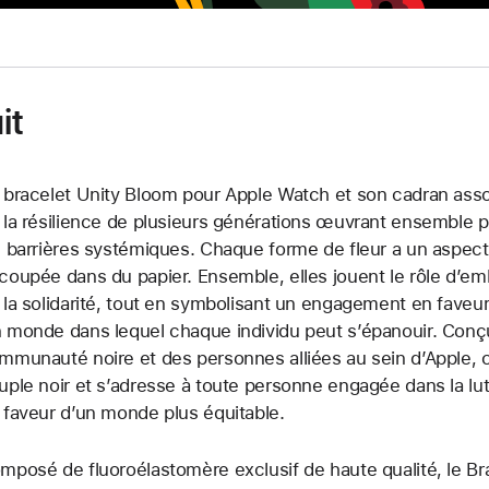
recouvrir
la
fleur
précédente,
aiguilles
it
des
heures
et
 bracelet Unity Bloom pour Apple Watch et son cadran assort
des
 la résilience de plusieurs générations œuvrant ensemble pou
minutes
s barrières systémiques. Chaque forme de fleur a un aspect 
blanches.
coupée dans du papier. Ensemble, elles jouent le rôle d’emb
 la solidarité, tout en symbolisant un engagement en faveu
 monde dans lequel chaque individu peut s’épanouir. Conçu
mmunauté noire et des personnes alliées au sein d’Apple, ce
uple noir et s’adresse à toute personne engagée dans la lu
 faveur d’un monde plus équitable.
mposé de fluoroélastomère exclusif de haute qualité, le Br