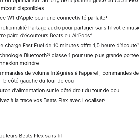
nfort optimal tout au long de la journée grâce au câble Flex
embout disponibles
ce W1 d’Apple pour une connectivité parfaite³
nctionnalité Partage audio pour partager sans fil votre mu
tre paire d’écouteurs Beats ou AirPods⁴
e charge Fast Fuel de 10 minutes offre 1,5 heure d’écoute²
chnologie Bluetooth® classe 1 pour une plus grande portée 
nnexion moindre
mmandes de volume intégrées à l’appareil, commandes de 
r le côté gauche du tour de cou
uton d’alimentation sur le côté droit du tour de cou
ivez à la trace vos Beats Flex avec Localiser
5
outeurs Beats Flex sans fil