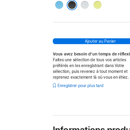
Bleu
Gris
Jaune
ardent
fumé
Yuzu
Noir Beats
Ajouter au Panier
Vous avez besoin d’un temps de réflex
Faites une sélection de tous vos articles
préférés en les enregistrant dans Votre
sélection, puis revenez à tout moment et
reprenez exactement là où vous en étiez.
Enregistrer pour plus tard
Informations produ