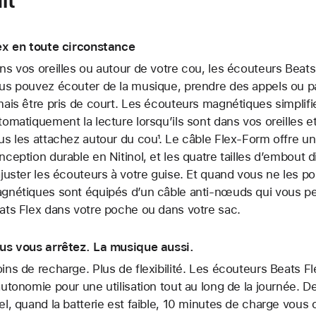
ex en toute circonstance
ns vos oreilles ou autour de votre cou, les écouteurs Bea
us pouvez écouter de la musique, prendre des appels ou pa
mais être pris de court. Les écouteurs magnétiques simplif
tomatiquement la lecture lorsqu’ils sont dans vos oreilles e
us les attachez autour du cou¹. Le câble Flex-Form offre un
nception durable en Nitinol, et les quatre tailles d’embout
ajuster les écouteurs à votre guise. Et quand vous ne les po
gnétiques sont équipés d’un câble anti-nœuds qui vous per
ats Flex dans votre poche ou dans votre sac.
us vous arrêtez. La musique aussi.
ins de recharge. Plus de flexibilité. Les écouteurs Beats Fl
autonomie pour une utilisation tout au long de la journée. D
el, quand la batterie est faible, 10 minutes de charge vous 