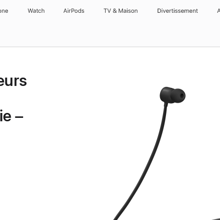
one
Watch
AirPods
TV & Maison
Divertissements
eurs
ie –