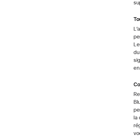
su
To
L’
pe
Le
du
si
en
Co
Re
Bl
pe
la
ré
vo