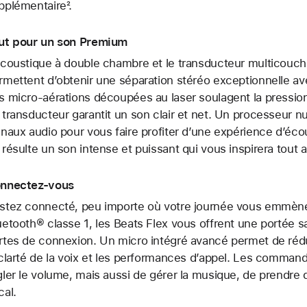
pplémentaire².
ut pour un son Premium
acoustique à double chambre et le transducteur multicouch
rmettent d’obtenir une séparation stéréo exceptionnelle av
s micro-aérations découpées au laser soulagent la pression s
 transducteur garantit un son clair et net. Un processeur 
gnaux audio pour vous faire profiter d’une expérience d’écou
 résulte un son intense et puissant qui vous inspirera tout a
nnectez-vous
stez connecté, peu importe où votre journée vous emmène.
uetooth® classe 1, les Beats Flex vous offrent une portée sa
rtes de connexion. Un micro intégré avancé permet de rédui
 clarté de la voix et les performances d’appel. Les comma
gler le volume, mais aussi de gérer la musique, de prendre d
cal.