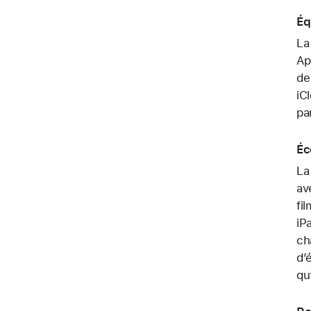
Éq
La
Ap
de
iC
pa
Éc
La
av
fi
iP
ch
d’
qu