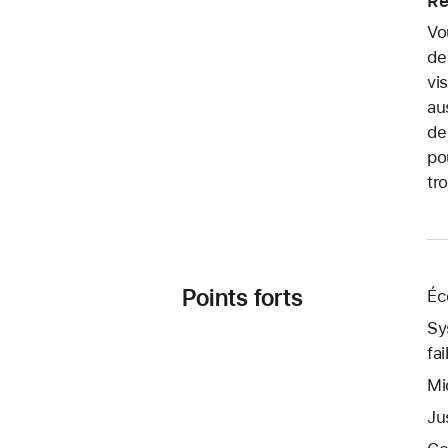
Re
Vo
de
vi
au
de
po
tr
Points forts
Éc
Sy
fa
Mi
Ju