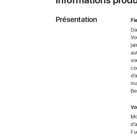
Présentation
Fl
Da
Vo
ja
au
vo
co
d’
ma
Be
Vo
Mo
d’
Fu