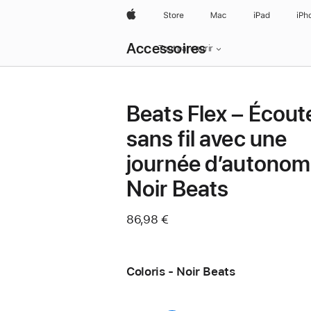
Apple
Store
Mac
iPad
iPh
Navigation
Accessoires
locale
Tout parcourir
menu
Ouvrir
Beats Flex – Écout
sans fil avec une
journée d’autonom
Noir Beats
86,98 €
Coloris - Noir Beats