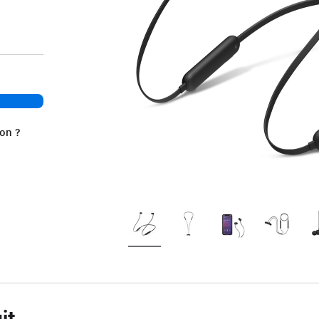
ion ?
it