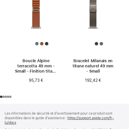
Boucle Alpine
Bracelet Milanais en
terracotta 49 mm -
titane naturel 49 mm
Small - Finition titane
- Small
naturel
95,73 €
192,42 €
Pied
Notes
Les informations de sécurité et d’avertissement pour ce produit sont
de
de
disponibles dans le guide d’assistance :
https://support.apple.com/fr-
bas
page
lu/docs
(s’ouvre
de
dans