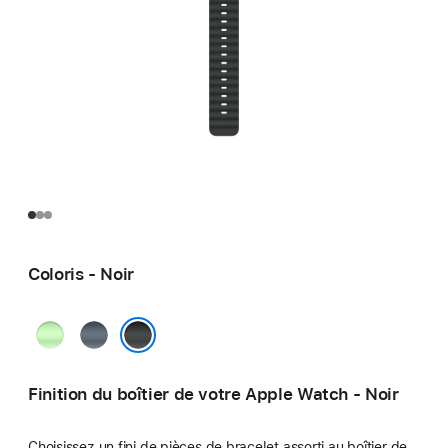
Coloris - Noir
Vert
Bleu
fluo
maritime
Noir
Finition du boîtier de votre Apple Watch - Noir
Choisissez un fini de pièces de bracelet assorti au boîtier de