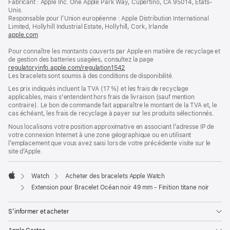
Fabricant : Apple Inc. One Apple Park Way, Cupertino, CA 95014, États-
page
une
Unis.
nouvelle
Responsable pour l’Union européenne : Apple Distribution International
fenêtre)
Limited, Hollyhill Industrial Estate, Hollyhill, Cork, Irlande
apple.com
(s’ouvre
dans
Pour connaître les montants couverts par Apple en matière de recyclage et
une
de gestion des batteries usagées, consultez la page
nouvelle
regulatoryinfo.apple.com/regulation1542
fenêtre)
(s’ouvre
Les bracelets sont soumis à des conditions de disponibilité.
dans
une
Les prix indiqués incluent la TVA (17 %) et les frais de recyclage
nouvelle
applicables, mais s'entendent hors frais de livraison (sauf mention
fenêtre)
contraire). Le bon de commande fait apparaître le montant de la TVA et, le
cas échéant, les frais de recyclage à payer sur les produits sélectionnés.
Nous localisons votre position approximative en associant l’adresse IP de
votre connexion Internet à une zone géographique ou en utilisant
l’emplacement que vous avez saisi lors de votre précédente visite sur le
site d’Apple.
Watch
Acheter des bracelets Apple Watch
Apple
Extension pour Bracelet Océan noir 49 mm - Finition titane noir
S’informer et acheter