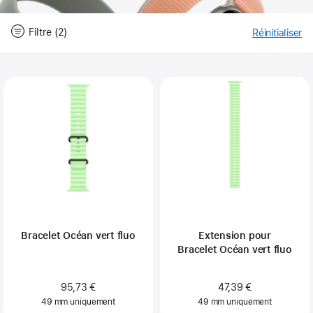
Filtre (2)
Réinitialiser
-
Fi
Close
Filtre
Bracelet Océan vert fluo
Extension pour
Bracelet Océan vert fluo
95,73 €
47,39 €
49 mm uniquement
49 mm uniquement