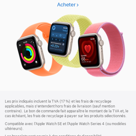
Acheter
Apple
Watch
SE
3
Pied
Notes
Les prix indiqués incluent la TVA (17 %) et les frais de recyclage
de
de
applicables, mais s'entendent hors frais de livraison (sauf mention
bas
page
contraire). Le bon de commande fait apparaître le montant de la TVA et, le
de
cas échéant, les frais de recyclage à payer sur les produits sélectionnés.
page
Compatible avec l’Apple Watch SE et l’Apple Watch Series 4 (ou modèles
ultérieurs).