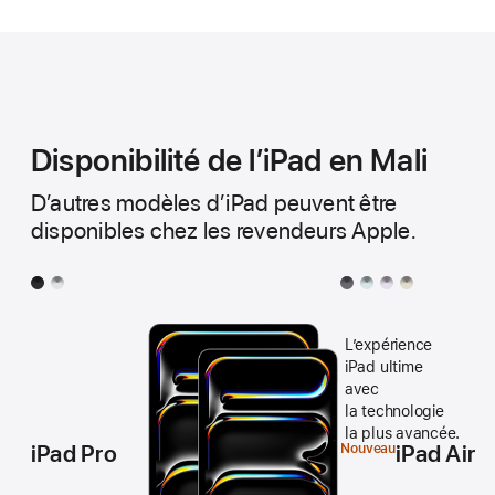
Disponibilité de l’iPad en Mali
D’autres modèles d’iPad peuvent être
disponibles chez les revendeurs Apple.
Noir
Argent
Gris
Bleu
Mauve
Lumière
sidéral
sidéral
stellaire
L’expé­rience
iPad ultime
avec
la technologie
la plus avancée.
iPad Pro
iPad Air
Nouveau
iPad Pro
iPad Air