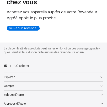
chez vous
Achetez vos appareils auprès de votre Revendeur
Agréé Apple le plus proche.
Trouver un revendeur
Pied
de
La disponibilité des pro­duits peut varier en fonction des zones géographi­
page
ques. Vérifiez leur disponibilité auprès des revendeurs locaux.
Apple

Où acheter
Apple
Explorer
Compte
Valeurs d’Apple
À propos d’Apple