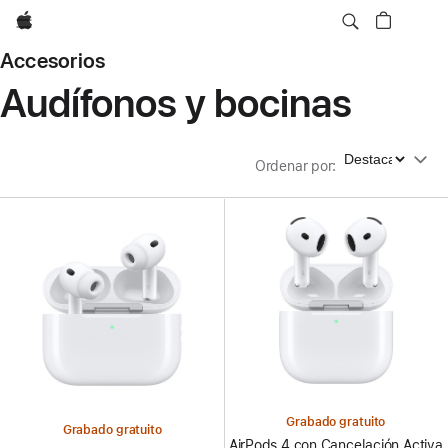
Apple
Accesorios
Audífonos y bocinas
Ordenar por
Ordenar por
:
Grabado gratuito
Grabado gratuito
AirPods 4 con Cancelación Activa