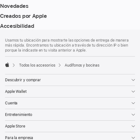
Novedades
Creados por Apple
Accesibilidad
Pie
Notas
Usamos tu ubicación para mostrarte las opciones de entrega de manera
a
de
más rápida. Encontramos tu ubicación a través de tu dirección IP o bien
pie
página
porque la indicaste en tu visita anterior a Apple.
de
página
Todos los accesorios
Audífonos y bocinas
Apple
Descubrir y comprar
Apple Wallet
Cuenta
Entretenimiento
Apple Store
Para la empresa