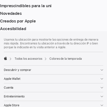
Imprescindibles para la uni
Novedades
Creados por Apple
Accesibilidad
Pie
Notas
Usamos tu ubicación para mostrarte las opciones de entrega de manera
a
de
más rápida. Encontramos tu ubicación a través de tu dirección IP o bien
pie
página
porque la indicaste en tu visita anterior a Apple.
de
página
Todos los accesorios
Colores de la temporada
Apple
Descubrir y comprar
Apple Wallet
Cuenta
Entretenimiento
Apple Store