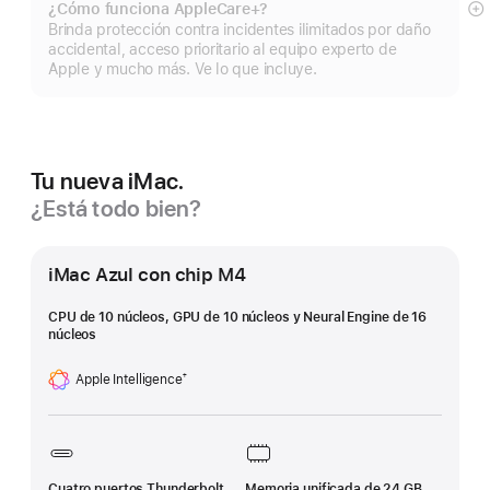
¿Cómo funciona AppleCare+?
Mo
Brinda protección contra incidentes ilimitados por daño
m
accidental, acceso prioritario al equipo experto de
Apple y mucho más. Ve lo que incluye.
Tu nueva iMac.
¿Está todo bien?
iMac Azul con chip M4
CPU de 10 núcleos, GPU de 10 núcleos y Neural Engine de 16
núcleos
Apple Intelligence
†
Nota
al
pie
Cuatro puertos Thunderbolt
Memoria unificada de 24 GB