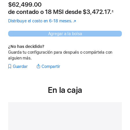
$62,499.00
de contado o
18 MSI desde
$3,472.17.
±
 Nota al pie 
Distribuye el costo en 6-18 meses.
(se
abre
en
Agregar a la bolsa
una
nueva
¿No has decidido?
ventana)
Guarda tu configuración para después o compártela con
alguien más.
Guardar
Compartir
En la caja