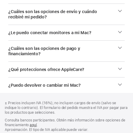
¿Cuáles son las opciones de envío y cuándo
recibiré mi pedido?
¿Le puedo conectar monitores a mi Mac?
¿Cuáles son las opciones de pago y
financiamiento?
¿Qué protecciones ofrece AppleCare?
¿Puedo devolver o cambiar mi Mac?
Pie
Notas
Nota
±
Precios incluyen IVA (16%); no incluyen cargos de envío (salvo se
a
de
al
indique lo contrario). El formulario del pedido muestra el IVA por pagar para
pie
página
pie
los productos que selecciones.
de
Consulta bancos participantes. Obtén más información sobre opciones de
página
financiamiento
aquí
.
(Se
Aproximación. El tipo de IVA aplicable puede variar.
abre