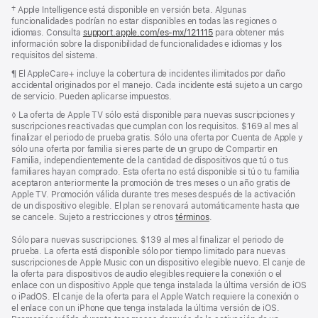
en
Nota
† Apple Intelligence está disponible en versión beta. Algunas
una
al
funcionalidades podrían no estar disponibles en todas las regiones o
pestaña
pie
idiomas. Consulta
support.apple.com/es-mx/121115
(se
para obtener más
nueva)
información sobre la disponibilidad de funcionalidades e idiomas y los
abre
requisitos del sistema.
en
una
Nota
¶ El AppleCare+ incluye la cobertura de incidentes ilimitados por daño
nueva
al
accidental originados por el manejo. Cada incidente está sujeto a un cargo
ventana)
pie
de servicio. Pueden aplicarse impuestos.
Nota
◊ La oferta de Apple TV sólo está disponible para nuevas suscripciones y
al
suscripciones reactivadas que cumplan con los requisitos. $169 al mes al
pie
finalizar el periodo de prueba gratis. Sólo una oferta por Cuenta de Apple y
sólo una oferta por familia si eres parte de un grupo de Compartir en
Familia, independientemente de la cantidad de dispositivos que tú o tus
familiares hayan comprado. Esta oferta no está disponible si tú o tu familia
aceptaron anteriormente la promoción de tres meses o un año gratis de
Apple TV. Promoción válida durante tres meses después de la activación
de un dispositivo elegible. El plan se renovará automáticamente hasta que
se cancele. Sujeto a restricciones y otros
términos
.
Sólo para nuevas suscripciones. $139 al mes al finalizar el periodo de
prueba. La oferta está disponible sólo por tiempo limitado para nuevas
suscripciones de Apple Music con un dispositivo elegible nuevo. El canje de
la oferta para dispositivos de audio elegibles requiere la conexión o el
enlace con un dispositivo Apple que tenga instalada la última versión de iOS
o iPadOS. El canje de la oferta para el Apple Watch requiere la conexión o
el enlace con un iPhone que tenga instalada la última versión de iOS.