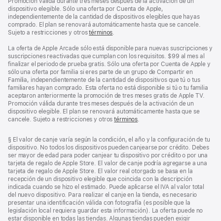
Promoción válida durante tres meses después de la activación de un
dispositivo elegible. Sólo una oferta por Cuenta de Apple,
independientemente de la cantidad de dispositivos elegibles que hayas
comprado. El plan se renovará automáticamente hasta que se cancele.
Sujeto a restricciones y otros
términos
.
La oferta de Apple Arcade sólo está disponible para nuevas suscripciones y
suscripciones reactivadas que cumplan con los requisitos. $99 al mes al
finalizar el periodo de prueba gratis. Sólo una oferta por Cuenta de Apple y
sólo una oferta por familia si eres parte de un grupo de Compartir en
Familia, independientemente de la cantidad de dispositivos que tú o tus
familiares hayan comprado. Esta oferta no está disponible si tú o tu familia
aceptaron anteriormente la promoción de tres meses gratis de Apple TV.
Promoción válida durante tres meses después de la activación de un
dispositivo elegible. El plan se renovará automáticamente hasta que se
cancele. Sujeto a restricciones y otros
términos
.
Nota
§ El valor de canje varía según la condición, el año y la configuración de tu
al
dispositivo. No todos los dispositivos pueden canjearse por crédito. Debes
pie
ser mayor de edad para poder canjear tu dispositivo por crédito o por una
tarjeta de regalo de Apple Store. El valor de canje podría agregarse a una
tarjeta de regalo de Apple Store. El valor real otorgado se basa en la
recepción de un dispositivo elegible que coincida con la descripción
indicada cuando se hizo el estimado. Puede aplicarse el IVA al valor total
del nuevo dispositivo. Para realizar el canje en la tienda, es necesario
presentar una identificación válida con fotografía (es posible que la
legislación local requiera guardar esta información). La oferta puede no
estar disponible en todas las tiendas. Algunas tiendas pueden exigir