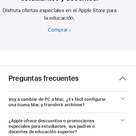
Disfruta ofertas especiales en el Apple Store para
la educación.
Comprar
Ahorra
en
una
nueva
Mac
con
los
Preguntas frecuentes
descuentos
para
estudiantes
Voy a cambiar de PC a Mac. ¿Es fácil configurar
una nueva Mac y transferir archivos?
y
docentes.
¿Apple ofrece descuentos o promociones
especiales para estudiantes, sus padres o
docentes de educación superior?