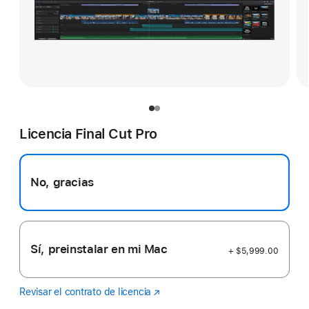
Licencia Final Cut Pro
No, gracias
Sí, preinstalar en mi Mac
+ $5,999.00
Revisar el contrato de licencia
Final
(se
Cut
abre