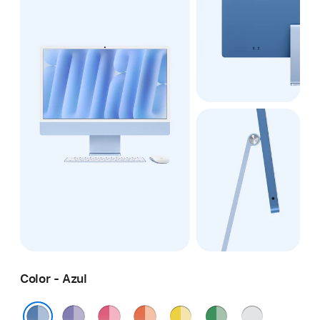
Color - Azul
Morado
Rosa
Naranja
Amarillo
Verde
Color