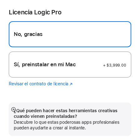
Pro
en
Licencia Logic Pro
una
nueva
ventana)
No, gracias
Sí, preinstalar en mi Mac
+ $3,999.00
Revisar el contrato de licencia
Logic
(se
Pro
abre
en
una
nueva
¿Qué pueden hacer estas herramientas creativas
Mostrar
ventana)
cuando vienen preinstaladas?
más
Descubre lo que estas poderosas apps profesionales
pueden ayudarte a crear al instante.