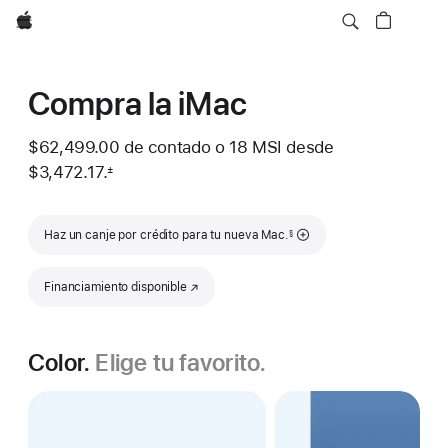
Apple
Compra la iMac
$62,499.00
de contado o
18 MSI desde
$3,472.17.
±
 Nota al pie 
Nota al pie
Haz un canje por crédito para tu nueva Mac.
§
Financiamiento disponible
(se abre en una nueva ventana)
Color.
Elige tu favorito.