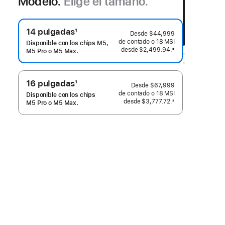
Modelo.
Elige el tamaño.
14 pulgadas
1
Desde
$44,999
Nota
de contado o
18 MSI
Disponible con los chips M5,
desde
$2,499.94.
±
al
M5 Pro o M5 Max.
 Nota al pie 
pie
16 pulgadas
1
Desde
$67,999
Nota
de contado o
18 MSI
Disponible con los chips
desde
$3,777.72.
±
al
M5 Pro o M5 Max.
 Nota al pie 
pie