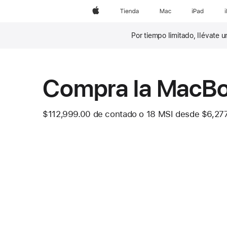
Apple
Tienda
Mac
iPad
Por tiempo limitado, llévate
Nota
al
pie
Compra la MacBo
$112,999.00
de contado o
18 MSI desde
$6,277
 Nota al pi