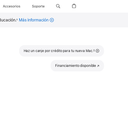
Accesorios
Soporte
ducación.
Más información
◊
Nota
Haz un canje por crédito para tu nueva Mac.
§
al
pie
Financiamiento disponible
(se
abre
en
una
nueva
ventana)