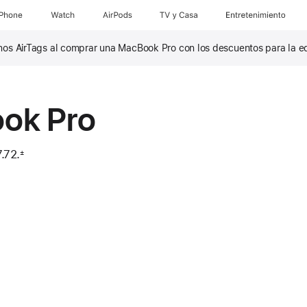
iPhone
Watch
AirPods
TV & Casa
Entretenimiento
 unos AirTags al comprar una MacBook Pro con los descuentos para la e
ok Pro
.72.
±
e 