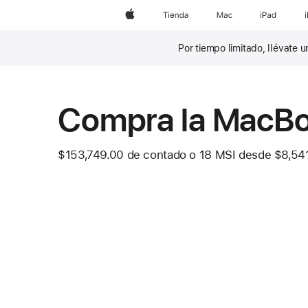
Apple
Tienda
Mac
iPad
Por tiempo limitado, llévate
Nota
al
pie
Compra la MacBo
$153,749.00
de contado o
18 MSI desde
$8,541
 Nota al pi