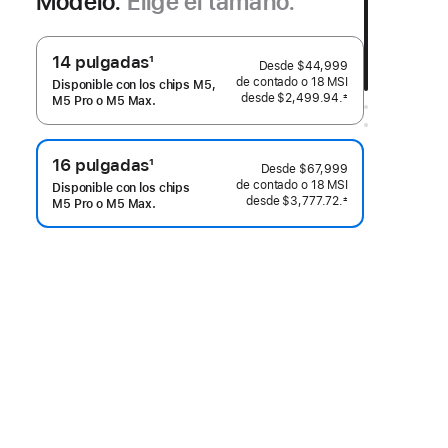
Modelo.
Elige el tamaño.
14 pulgadas
1
Desde
$44,999
Nota
de contado o
18 MSI
Disponible con los chips M5,
desde
$2,499.94.
±
al
M5 Pro o M5 Max.
 Nota al pie 
pie
16 pulgadas
1
Desde
$67,999
Nota
de contado o
18 MSI
Disponible con los chips
desde
$3,777.72.
±
al
M5 Pro o M5 Max.
 Nota al pie 
pie