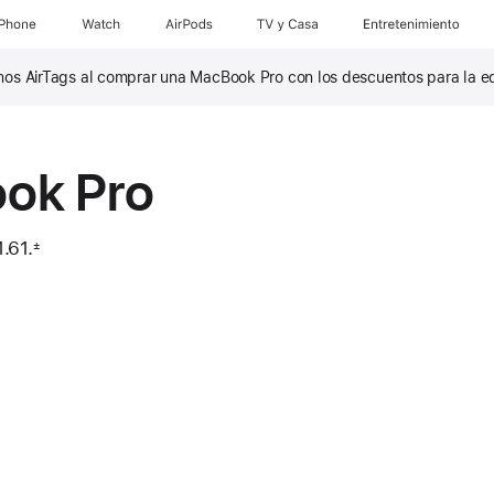
iPhone
Watch
AirPods
TV & Casa
Entretenimiento
 unos AirTags al comprar una MacBook Pro con los descuentos para la e
ok Pro
.61.
±
e 