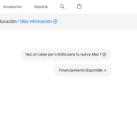
Accesorios
Soporte
ducación.
Más información
◊
Nota
Haz un canje por crédito para tu nueva Mac.
§
al
pie
Financiamiento disponible
(se
abre
en
una
nueva
ventana)