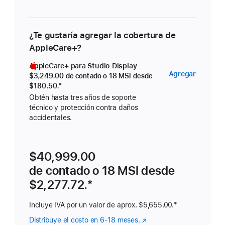
¿Te gustaría agregar la cobertura de
AppleCare+?
AppleCare+ para Studio Display
AppleC
Agregar
$3,249.00
de contado o
18 MSI desde
para
$180.50.
Nota al pie
*
Obtén hasta tres años de soporte
Studio
técnico y protección contra daños
Display
accidentales.
$40,999.00
de contado o
18 MSI desde
$2,277.72.
Nota al pie
*
Incluye IVA por un valor de aprox. $5,655.00.
Nota
*
al
Distribuye el costo en 6-18 meses.
(se