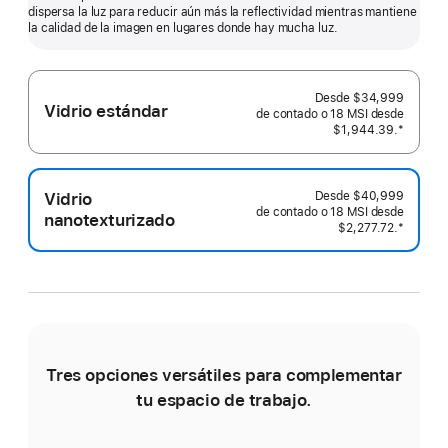
dispersa la luz para reducir aún más la reflectividad mientras mantiene
más
la calidad de la imagen en lugares donde hay mucha luz.
Desde
$34,999
Vidrio estándar
de contado o
$1,944.39.
Nota al p
*
Vidrio
Desde
$40,999
de contado o
nanotexturizado
$2,277.72.
Nota al p
*
Tres opciones versátiles para complementar
tu espacio de trabajo.