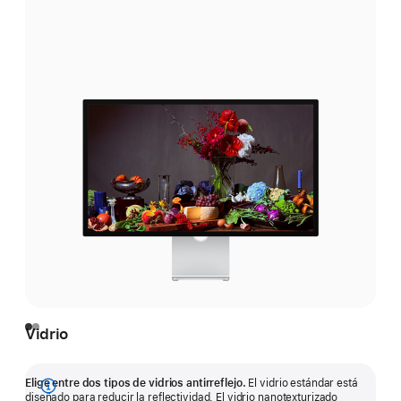
i
Vidrio
Elige entre dos tipos de vidrios antirreflejo.
El vidrio estándar está
Mostrar
diseñado para reducir la reflectividad. El vidrio nanotexturizado