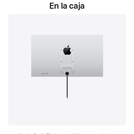
una
En la caja
nueva
ventana)