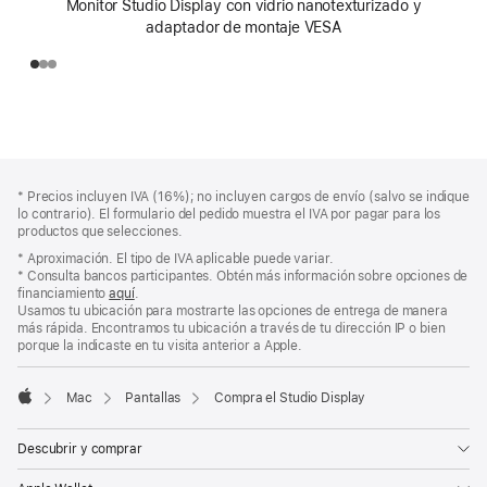
Monitor Studio Display con vidrio nanotexturizado y
adaptador de montaje VESA
Pie
Notas
Nota
* Precios incluyen IVA (16%); no incluyen cargos de envío (salvo se indique
a
de
a
lo contrario). El formulario del pedido muestra el IVA por pagar para los
pie
página
pie
productos que selecciones.
de
de
* Aproximación. El tipo de IVA aplicable puede variar.
página
página
* Consulta bancos participantes. Obtén más información sobre opciones de
financiamiento
aquí
.
(Se
Usamos tu ubicación para mostrarte las opciones de entrega de manera
abre
más rápida. Encontramos tu ubicación a través de tu dirección IP o bien
en
porque la indicaste en tu visita anterior a Apple.
una
pestaña
nueva)
Mac
Pantallas
Compra el Studio Display
Apple
Descubrir y comprar