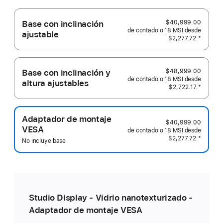
Base con inclinación
$40,999.00
de contado o
ajustable
$2,277.72.
Nota al p
*
Base con inclinación y
$48,999.00
de contado o
altura ajustables
$2,722.17.
Nota al p
*
Adaptador de montaje
$40,999.00
VESA
de contado o
$2,277.72.
Nota al p
*
No incluye base
Studio Display - Vidrio nanotexturizado -
Adaptador de montaje VESA