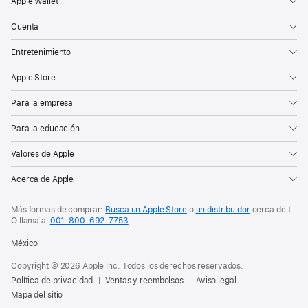
Apple Wallet
Cuenta
Entretenimiento
Apple Store
Para la empresa
Para la educación
Valores de Apple
Acerca de Apple
Más formas de comprar:
Busca un Apple Store
o
un distribuidor
cerca de ti.
O
llama al
001‑800‑692‑7753
.
México
Copyright © 2026 Apple Inc. Todos los derechos reservados.
Política de privacidad
Ventas y reembolsos
Aviso legal
Mapa del sitio