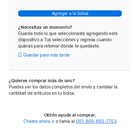
pie
abre
en
Agregar a la bolsa
una
nueva
¿Necesitas un momento?
ventana)
Guarda todo lo que seleccionaste agregando este
dispositivo a Tus selecciones y regresa cuando
quieras para retomar donde te quedaste.
Guardar para más tarde
¿Quieres comprar más de uno?
Puedes ver los datos completos del envío y cambiar la
cantidad de artículos en tu bolsa.
Obtén ayuda al comprar.
Chatea ahora
(se
o llama al
001‑800‑692‑7753
.
abre
en